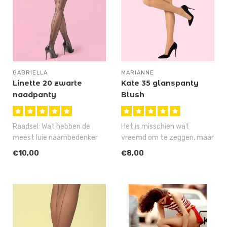
GABRIELLA
MARIANNE
Linette 20 zwarte
Kate 35 glanspanty
naadpanty
Blush
Raadsel: Wat hebben de
Het is misschien wat
meest luie naambedenker
vreemd om te zeggen, maar
en de allerbeste naadpanty-
deze Kate 35 is stiekem
€10,00
€8,00
naaist..
onze mees..