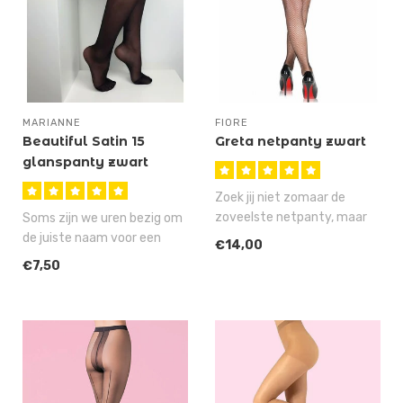
MARIANNE
FIORE
Beautiful Satin 15
Greta netpanty zwart
glanspanty zwart
Zoek jij niet zomaar de
zoveelste netpanty, maar
Soms zijn we uren bezig om
eigenlijk meer de 'Moeder
de juiste naam voor een
€14,00
Aller..
artikel te verzinnen, maar
€7,50
ge..