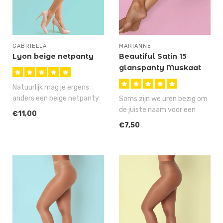
GABRIELLA
MARIANNE
Lyon beige netpanty
Beautiful Satin 15
glanspanty Muskaat
Natuurlijk mag je ergens
anders een beige netpanty
Soms zijn we uren bezig om
voor 99 cent kopen, die
de juiste naam voor een
€11,00
keiha..
artikel te verzinnen, maar
€7,50
ge..