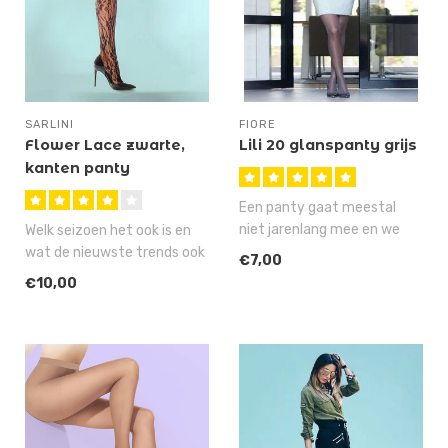
SARLINI
FIORE
Flower Lace zwarte,
Lili 20 glanspanty grijs
kanten panty
Een panty gaat meestal
niet jarenlang mee en we
Welk seizoen het ook is en
gaan je ook niet beloven, dat
wat de nieuwste trends ook
€7,00
je..
mogen zijn; een zwarte, ka..
€10,00