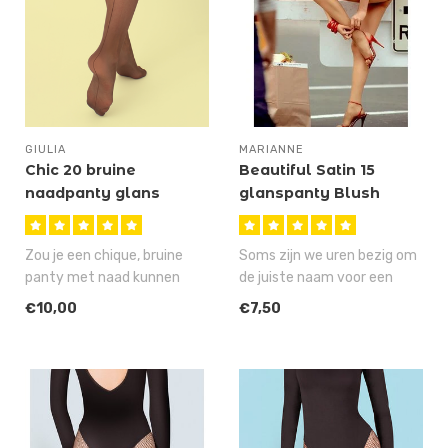
GIULIA
MARIANNE
Chic 20 bruine
Beautiful Satin 15
naadpanty glans
glanspanty Blush
Zou je een chique, bruine
Soms zijn we uren bezig om
panty met naad kunnen
de juiste naam voor een
kopen, die er prachtig
artikel te verzinnen, maar
€10,00
€7,50
uitziet, ..
ge..