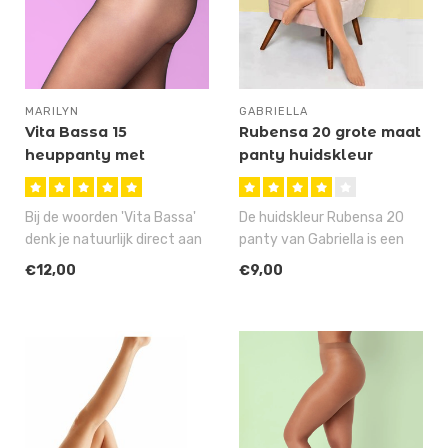
MARILYN
GABRIELLA
Vita Bassa 15
Rubensa 20 grote maat
heuppanty met
panty huidskleur
plakrand
Bij de woorden 'Vita Bassa'
De huidskleur Rubensa 20
denk je natuurlijk direct aan
panty van Gabriella is een
de hit van de Italiaan..
20 denier, grote maat panty
€12,00
€9,00
..