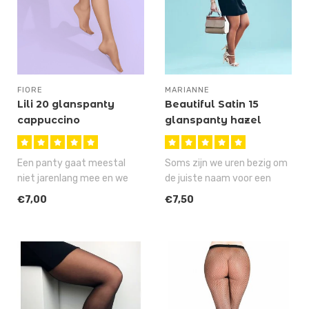
FIORE
MARIANNE
Lili 20 glanspanty
Beautiful Satin 15
cappuccino
glanspanty hazel
Saskia
Een panty gaat meestal
Soms zijn we uren bezig om
niet jarenlang mee en we
de juiste naam voor een
gaan je ook niet beloven, dat
artikel te verzinnen, maar
€7,00
€7,50
je..
ge..