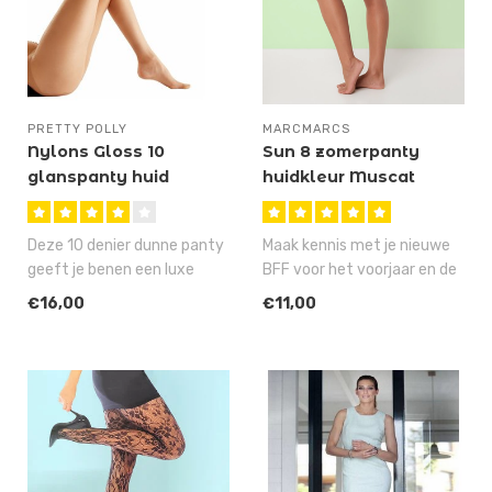
PRETTY POLLY
MARCMARCS
Nylons Gloss 10
Sun 8 zomerpanty
glanspanty huid
huidkleur Muscat
Sherry
Deze 10 denier dunne panty
Maak kennis met je nieuwe
geeft je benen een luxe
BFF voor het voorjaar en de
uitstraling en voelt echt zij..
zomer, want deze huidkleur..
€16,00
€11,00