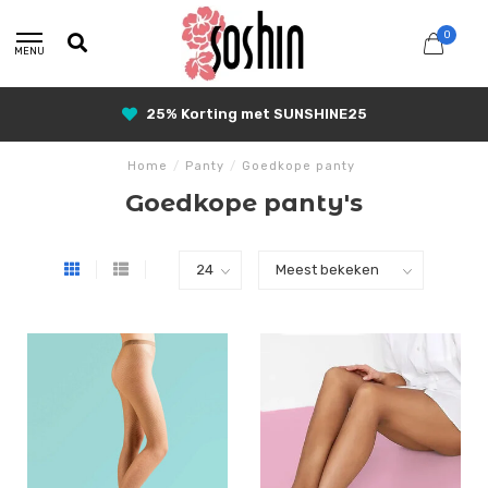
0
MENU
25% Korting met SUNSHINE25
Home
/
Panty
/
Goedkope panty
Goedkope panty's