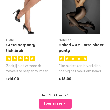
FIORE
MARILYN
Greta netpanty
Naked 40 zwarte sheer
lichtbruin
panty
Zoek jij niet zomaar de
Elke nudist kan je vertellen
zoveelste netpanty, maar
hoe vrij het voelt om naakt
eigenlijk meer de 'Moeder
buiten te lopen. Nu dra..
€14,00
€16,00
Aller..
Toon
1
-
24
van 93
Toon meer