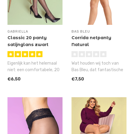
GABRIELLA
BAS BLEU
Classic 20 panty
Corrida netpanty
satijnglans zwart
Natural
Eigenlijk kan het helemaal
Wat houden wij toch van
niet: een comfortabele, 20
Bas Bleu, dat fantastische
denier panty met een
artikelen maakt voor
€6,50
€7,50
brede..
fantasti..