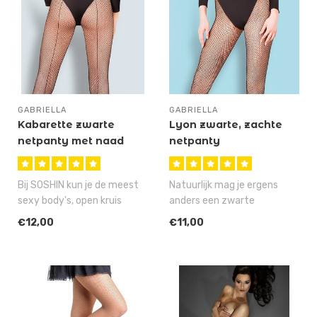
GABRIELLA
GABRIELLA
Kabarette zwarte
Lyon zwarte, zachte
netpanty met naad
netpanty
Bij SOSHIN kun je de meest
Natuurlijk mag je ergens
sexy body's, open kruis
anders een zwarte
panty's en catsuits kopen,
netpanty voor 99 cent
€12,00
€11,00
ma..
kopen, die keih..