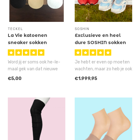
TECKEL
SOSHIN
La Vie katoenen
Exclusieve en heel
sneaker sokken
dure SOSHIN sokken
Word jij er soms ook he-le-
Je hebt er even op moeten
maal gek van dat nieuwe
wachten, maar zo heb je ook
sneakersokken weer niet
al kunnen sparen voor deze..
€5,00
€1.999,95
blijv..