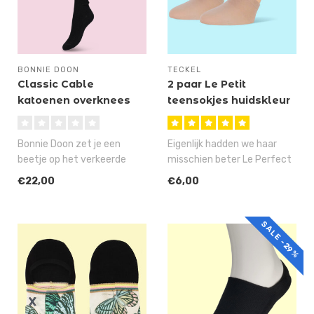
BONNIE DOON
TECKEL
Classic Cable
2 paar Le Petit
katoenen overknees
teensokjes huidskleur
Bonnie Doon zet je een
Eigenlijk hadden we haar
beetje op het verkeerde
misschien beter Le Perfect
been met de Classic Cable
Petit kunnen noemen, want
€22,00
€6,00
overkne..
di..
SALE -29%