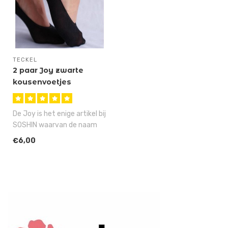
TECKEL
2 paar Joy zwarte
kousenvoetjes
De Joy is het enige artikel bij
SOSHIN waarvan de naam
pas verzonnen is ná het ..
€6,00