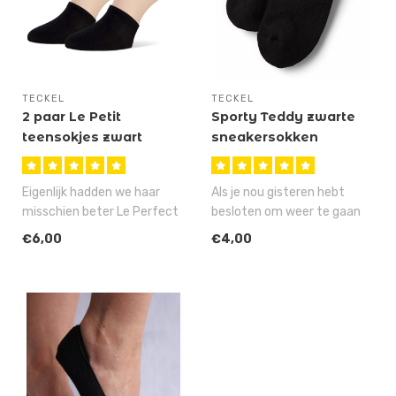
TECKEL
TECKEL
2 paar Le Petit
Sporty Teddy zwarte
teensokjes zwart
sneakersokken
Eigenlijk hadden we haar
Als je nou gisteren hebt
misschien beter Le Perfect
besloten om weer te gaan
Petit kunnen noemen, want
sporten en je bestelt
€6,00
€4,00
di..
vandaag ..