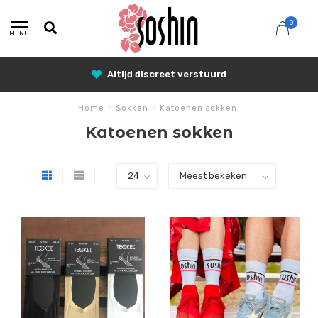
0
MENU
Altijd discreet verstuurd
Home
/
Sokken
/
Katoenen sokken
Katoenen sokken