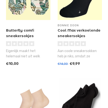
BONNIE DOON
Butterfly comfi
Cool Max verkoelende
sneakersokjes
sneakersokjes
Eigenlijk maakt het
Aan coole sneakersokken
helemaal niet uit welk
heb je niks, omdat ze
design op de XPOOOS
meestal onzichtbaar zijn in
€10,00
€9,99
€14,00
sneakersokjes sta..
je sch..