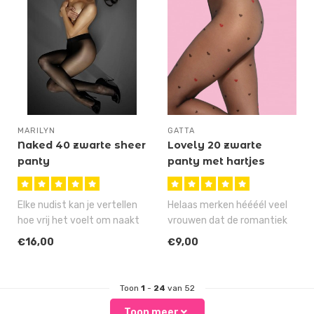
MARILYN
GATTA
Naked 40 zwarte sheer
Lovely 20 zwarte
panty
panty met hartjes
Elke nudist kan je vertellen
Helaas merken héééél veel
hoe vrij het voelt om naakt
vrouwen dat de romantiek
buiten te lopen. Nu dra..
in hun relatie na een tij..
€16,00
€9,00
Toon
1
-
24
van 52
Toon meer