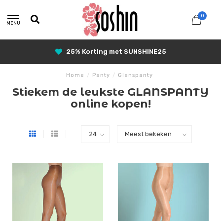
0
MENU
25% Korting met SUNSHINE25
Home
/
Panty
/
Glanspanty
Stiekem de leukste GLANSPANTY
online kopen!