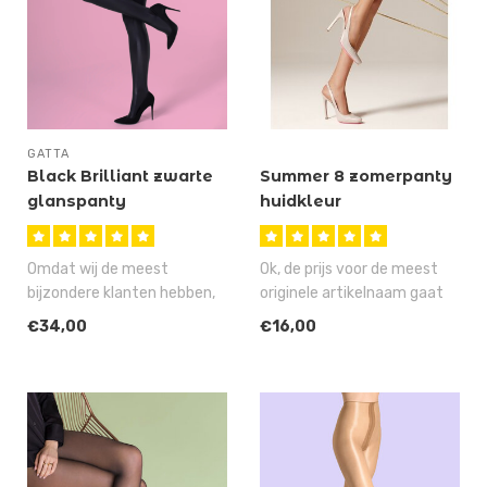
GATTA
Black Brilliant zwarte
Summer 8 zomerpanty
glanspanty
huidkleur
Omdat wij de meest
Ok, de prijs voor de meest
bijzondere klanten hebben,
originele artikelnaam gaat
hebben we speciaal voor
dit jaar wederom niet naar..
€34,00
€16,00
jullie de ..