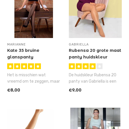
MARIANNE
GABRIELLA
Kate 35 bruine
Rubensa 20 grote maat
glanspanty
panty huidskleur
Het is misschien wat
De huidskleur Rubensa 20
vreemd om te zeggen, maar
panty van Gabriella is een
de Kate is stiekem onze
20 denier, grote maat panty
€8,00
€9,00
meest fav..
..