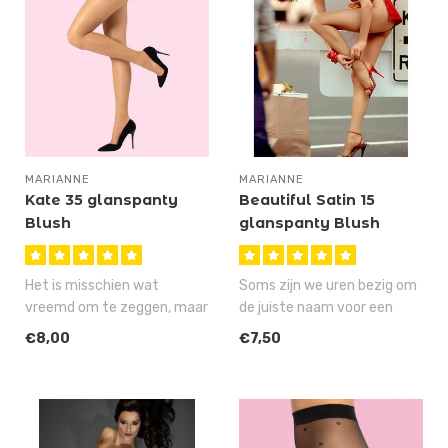
MARIANNE
MARIANNE
Kate 35 glanspanty
Beautiful Satin 15
Blush
glanspanty Blush
Het is misschien wat
Soms zijn we uren bezig om
vreemd om te zeggen, maar
de juiste naam voor een
deze Kate 35 is stiekem
artikel te verzinnen, maar
€8,00
€7,50
onze mees..
ge..