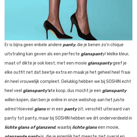
Er is bijna geen enkele andere
panty
, die je benen zo'n chique
uitstraling kan geven als een perfecte
glanspant
y
! Welke kleur,
maat of dikte je ook kiest; met een mooie
glanspanty
geef je
elke outfit net dat beetje extra en maak je het geheel heel fraai
én heel vrouwelijk compleet. Gelukkig hebben we bij SOSHIN echt
heel veel
glanspanty's
te koop, dus mocht je een
glanspanty
willen kopen, dan ben je online in onze webshop aan het juiste
adres! Hoeveel
glans
er in een
panty
zit, verschilt uiteraard van
panty tot panty, maar bij SOSHIN hebben we dit onderverdeeld in
lichte glans of glanzend
, waarbij
lichte glans
een mooie,
glanzende panty
is, die je eigenlijk het meeste ziet overal en