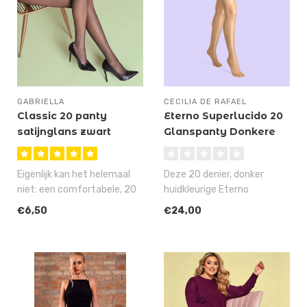
GABRIELLA
CECILIA DE RAFAEL
Classic 20 panty
Eterno Superlucido 20
satijnglans zwart
Glanspanty Donkere
Huidskleur
Eigenlijk kan het helemaal
Deze 20 denier, donker
niet: een comfortabele, 20
huidkleurige Eterno
denier panty met een
Superlucido 20 glanspanty
€6,50
€24,00
brede..
heeft zo on..