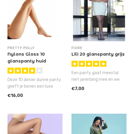
PRETTY POLLY
FIORE
Nylons Gloss 10
Lili 20 glanspanty grijs
glanspanty huid
Sherry
Een panty gaat meestal
niet jarenlang mee en we
Deze 10 denier dunne panty
gaan je ook niet beloven, dat
geeft je benen een luxe
€7,00
je..
uitstraling en voelt echt zij..
€16,00