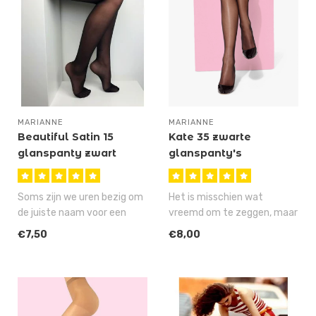
MARIANNE
MARIANNE
Beautiful Satin 15
Kate 35 zwarte
glanspanty zwart
glanspanty's
Soms zijn we uren bezig om
Het is misschien wat
de juiste naam voor een
vreemd om te zeggen, maar
artikel te verzinnen, maar
de Kate 35 is stiekem onze
€7,50
€8,00
ge..
meest ..