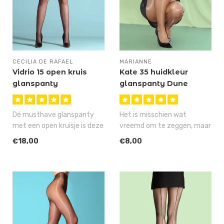
CECILIA DE RAFAEL
MARIANNE
Vidrio 15 open kruis
Kate 35 huidkleur
glanspanty
glanspanty Dune
Dé musthave glanspanty
Het is misschien wat
met een open kruisje is deze
vreemd om te zeggen, maar
Vidrio 15 glanspanty van Ce..
de Kate is stiekem onze
€18,00
€8,00
meest fav..