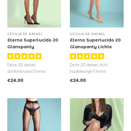
CECILIA DE RAFAEL
CECILIA DE RAFAEL
Eterno Superlucido 20
Eterno Superlucido 20
Glanspanty
Glanspanty Lichte
Donkerbruin
Huidskleur
Deze 20 denier,
Deze 20 denier, licht
donkerbruine Eterno
huidkleurige Eterno
Superlucido 20 glanspanty
Superlucido 20 glanspanty
€24,00
€24,00
heeft zo ongeloofl..
heeft zo ong..