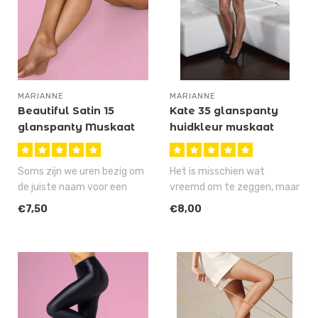
MARIANNE
MARIANNE
Beautiful Satin 15
Kate 35 glanspanty
glanspanty Muskaat
huidkleur muskaat
Soms zijn we uren bezig om
Het is misschien wat
de juiste naam voor een
vreemd om te zeggen, maar
artikel te verzinnen, maar
deze Kate 35 is stiekem
€7,50
€8,00
ge..
onze mees..