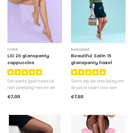
FIORE
MARIANNE
Lili 20 glanspanty
Beautiful Satin 15
cappuccino
glanspanty hazel
Saskia
Een panty gaat meestal
Soms zijn we uren bezig om
niet jarenlang mee en we
de juiste naam voor een
gaan je ook niet beloven, dat
artikel te verzinnen, maar
€7,00
€7,50
je..
ge..