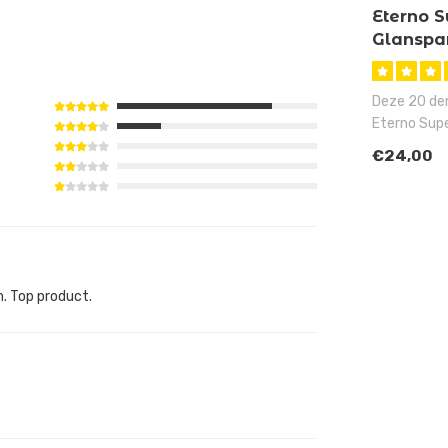
Eterno S
Glanspan
Huidskle
Deze 20 deni
Eterno Supe
glanspanty 
€24,00
. Top product.