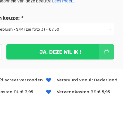
hoonheid van deze beauty!
Lees meer..
n keuze:
*
JA, DEZE WIL IK !
/discreet verzonden
Verstuurd vanuit Nederland
osten NL € 3,95
Verzendkosten BE € 5,95