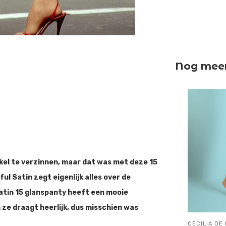
Nog meer 
ikel te verzinnen, maar dat was met deze 15
ul Satin zegt eigenlijk alles over de
atin 15 glanspanty heeft een mooie
n ze draagt heerlijk, dus misschien was
CECILIA DE