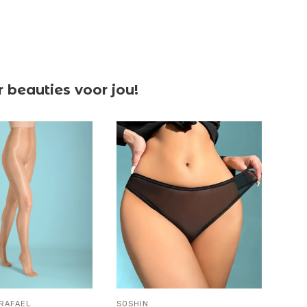
beauties voor jou!
 RAFAEL
SOSHIN
GABR