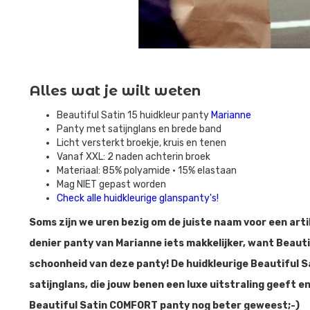
Alles wat je wilt weten
Beautiful Satin 15 huidkleur panty
Marianne
Panty met satijnglans en brede band
Licht versterkt broekje, kruis en tenen
Vanaf XXL: 2 naden achterin broek
Materiaal: 85% polyamide • 15% elastaan
Mag NIET gepast worden
Check alle huidkleurige glanspanty's!
Soms zijn we uren bezig om de juiste naam voor een art
denier panty van Marianne iets makkelijker, want Beautif
schoonheid van deze panty! De huidkleurige Beautiful S
satijnglans, die jouw benen een luxe uitstraling geeft e
Beautiful Satin COMFORT panty nog beter geweest;-)