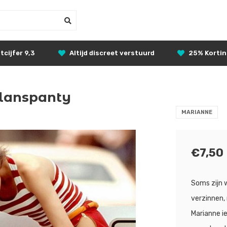
tcijfer 9,3
Altijd discreet verstuurd
25% Korti
glanspanty
MARIANNE
€7,50
Soms zijn 
verzinnen,
Marianne ie