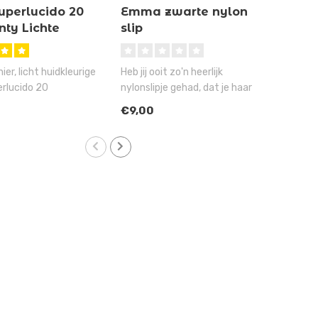
uperlucido 20
Emma zwarte nylon
Thi
ty Lichte
slip
sch
ur
er, licht huidkleurige
Heb jij ooit zo'n heerlijk
Pijnl
rlucido 20
nylonslipje gehad, dat je haar
fiet
heeft zo ong..
elke dag wel zou wille..
werke
€9,00
€14