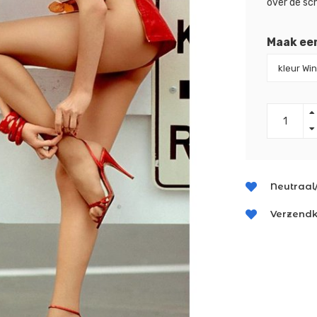
over de sc
Maak ee
Neutraal
Verzendk