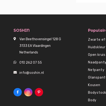
SOSHIN
Populair
Van Beethovensingel 128 G
Zwarte ef
3133 EA Vlaardingen
Huidskleur
Netherlands
Open kruis
Naadpant
010 262 07 55
Netpanty
info@soshin.nl
Glanspant
Kousen
Bodystock
Body