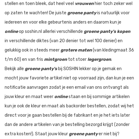
stellen en toen bleek, dat heel veel
vrouwen
hier toch zeker wel
op zaten te wachten! De juiste
groene panty
is natuurlijk voor
iedereen en voor elke gebeurtenis anders en daarom kun je
online
op soshin.nl allerlei verschillende
groene panty's kopen
in verschillende diktes (van 20 denier tot wel 100 denier) en
gelukkig ook in steeds meer
grotere maten
(van kledingmaat 36
t/m 60) en van fris
mintgroen
tot stoer
legergroen
.
Bekijk alle
groene panty's
bij SOSHIN lekker op je gemak en
mocht jouw favoriete artikel niet op voorraad zijn, dan kun je een
notificatie aanvragen zodat je een email van ons ontvangt als
jouw kleur en maat weer
online
staan en bij sommige artikelen
kun je ook de kleur en maat als backorder bestellen, zodat wij het
direct voor je gaan bestellen bij de fabrikant en je het iets later
dan de andere artikelen van je bestelling bezorgd krijgt (zonder
extra kosten!). Staat jouw kleur
groene panty
er niet bij?