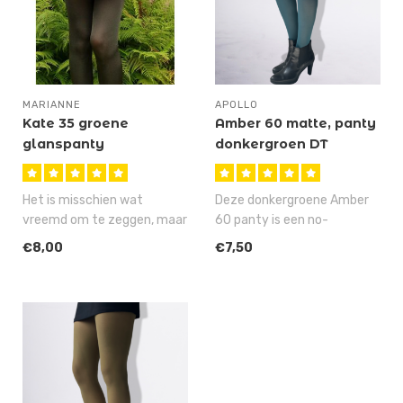
MARIANNE
APOLLO
Kate 35 groene
Amber 60 matte, panty
glanspanty
donkergroen DT
Het is misschien wat
Deze donkergroene Amber
vreemd om te zeggen, maar
60 panty is een no-
de Kate is stiekem onze
nonsense panty met een 60
€8,00
€7,50
meest fav..
denier, mat..