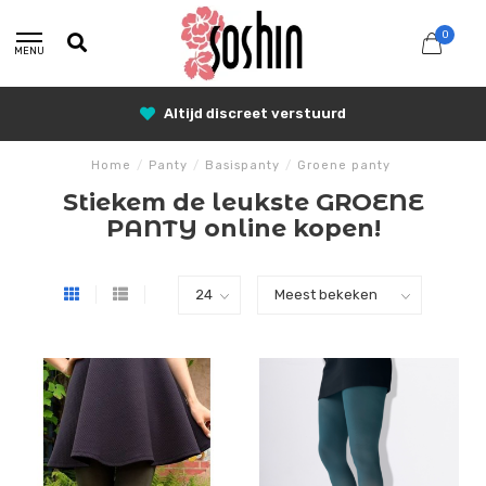
0
MENU
Altijd discreet verstuurd
Home
/
Panty
/
Basispanty
/
Groene panty
Stiekem de leukste GROENE
PANTY online kopen!