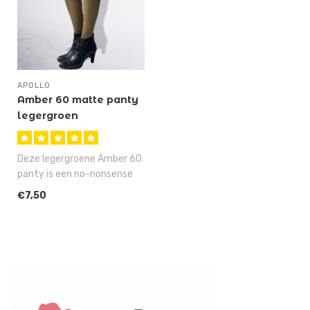
APOLLO
Amber 60 matte panty
legergroen
Deze legergroene Amber 60
panty is een no-nonsense
panty met een 60 denier,
€7,50
matt..