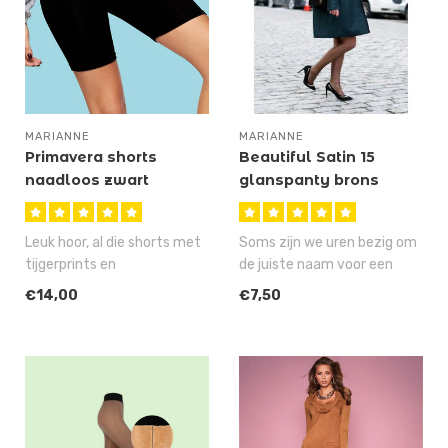
MARIANNE
MARIANNE
Primavera shorts
Beautiful Satin 15
naadloos zwart
glanspanty brons
Leuk hoor, al die shorts met
Soms zijn we uren bezig om
tijgerprints en
de juiste naam voor een
slangenmotief, maar wat
artikel te verzinnen, maar
€14,00
€7,50
als je nu i..
ge..