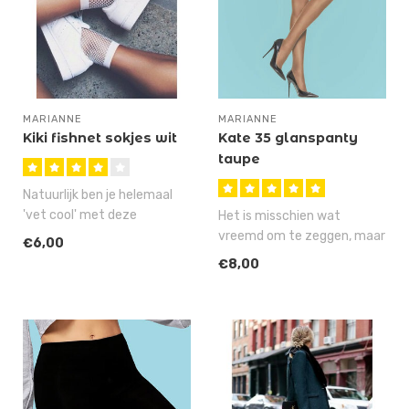
MARIANNE
MARIANNE
Kiki fishnet sokjes wit
Kate 35 glanspanty
taupe
Natuurlijk ben je helemaal
'vet cool' met deze
Het is misschien wat
populaire Kiki netsokjes,
vreemd om te zeggen, maar
€6,00
maar al..
de Kate is stiekem onze
€8,00
meest fav..