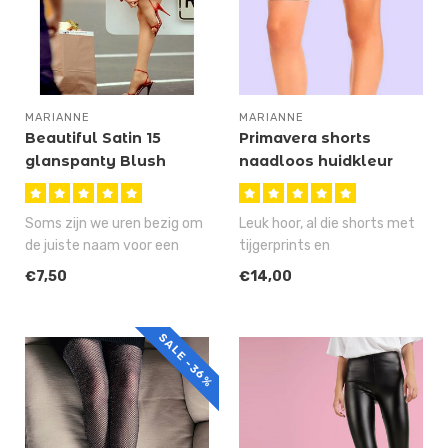
MARIANNE
MARIANNE
Beautiful Satin 15
Primavera shorts
glanspanty Blush
naadloos huidkleur
Soms zijn we uren bezig om
Leuk hoor, al die shorts met
de juiste naam voor een
tijgerprints en
artikel te verzinnen, maar
slangenmotief, maar wat
€7,50
€14,00
ge..
als je nu i..
SALE -36%