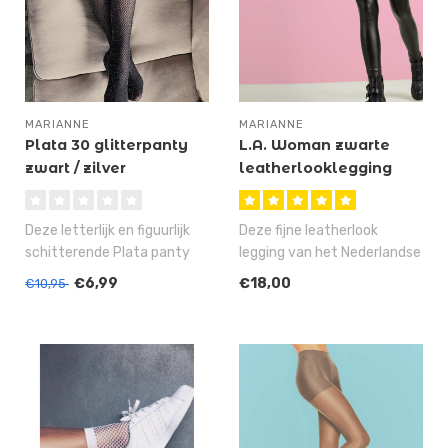
MARIANNE
MARIANNE
Plata 30 glitterpanty
L.A. Woman zwarte
zwart / zilver
leatherlooklegging
Deze letterlijk en figuurlijk
Deze fijne leatherlook
schitterende Plata panty
legging van het Nederlandse
van het Nederlandse merk ..
merk Marianne is al jaren de ..
€6,99
€18,00
€10,95