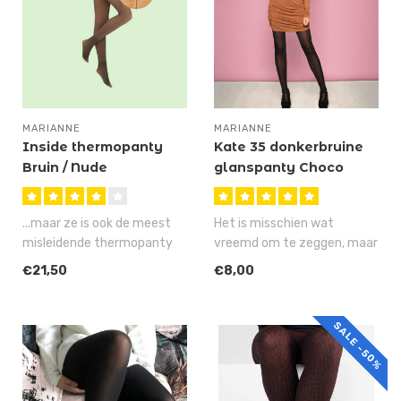
MARIANNE
MARIANNE
Inside thermopanty
Kate 35 donkerbruine
Bruin / Nude
glanspanty Choco
...maar ze is ook de meest
Het is misschien wat
misleidende thermopanty
vreemd om te zeggen, maar
want als je haar hebt
de Kate is stiekem onze
€21,50
€8,00
aangetr..
meest fav..
SALE -50%