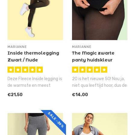
MARIANNE
MARIANNE
Inside thermolegging
The Magic zwarte
Zwart / Nude
panty huidskleur
voering
Deze Fleece Inside legging is
20 is het nieuwe 50! Nou ja,
de warmste en meest
niet qua leeftijd hoor, dus de
comfortabele
twintigers onder jul..
€21,50
€14,00
thermolegging dan..
SALE -29%