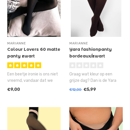
MARIANNE
MARIANNE
Colour Lovers 60 matte
Yara fashionpanty
panty zwart
bordeaux/zwart
Een beetje ironie is ons niet
Graag wat kleur op een
vreemd, vandaar dat we
grijze dag? Dan is de Yara
deze zwarte, matte panty
fashionpanty met
€9,00
€5,99
€12,00
de..
luipaardprint..