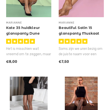
MARIANNE
MARIANNE
Kate 35 huidkleur
Beautiful Satin 15
glanspanty Dune
glanspanty Muskaat
Het is misschien wat
Soms zijn we uren bezig om
vreemd om te zeggen, maar
de juiste naam voor een
de Kate is stiekem onze
artikel te verzinnen, maar
€8,00
€7,50
meest fav..
ge..