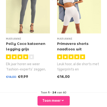
MARIANNE
MARIANNE
Polly Coco katoenen
Primavera shorts
legging grijs
naadloos wit
Elk jaar horen we weer
Leuk hoor, al die shorts met
'fashion-experts' zeggen,
tijgerprints en
dat leggings nu echt
slangenmotief, maar wat
€9,99
€14,00
€14,00
verleden t..
als je nu i..
Toon
1
-
24
van 60
Toon meer