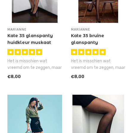
MARIANNE
MARIANNE
Kate 35 glanspanty
Kate 35 bruine
huidkleur muskaat
glanspanty
Het is misschien wat
Het is misschien wat
vreemd om te zeggen, maar
vreemd om te zeggen, maar
deze Kate 35 is stiekem
de Kate is stiekem onze
€8,00
€8,00
onze mees..
meest fav..