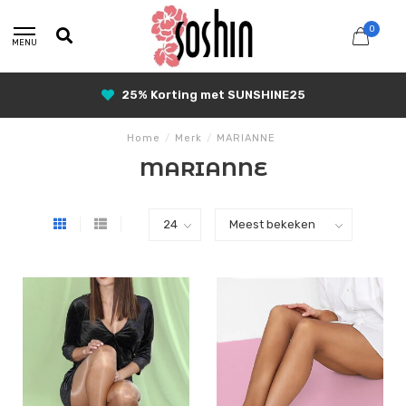
0
MENU
25% Korting met SUNSHINE25
Home
/
Merk
/
MARIANNE
MARIANNE