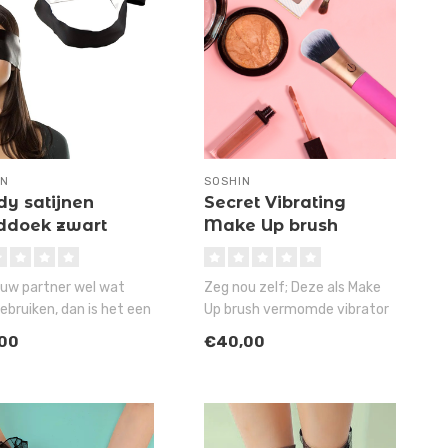
IN
SOSHIN
y satijnen
Secret Vibrating
nddoek zwart
Make Up brush
ouw partner wel wat
Zeg nou zelf; Deze als Make
gebruiken, dan is het een
Up brush vermomde vibrator
 idee om deze Bondy..
is toch gewoon veels te l..
,00
€40,00