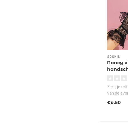
SOSHIN
Nancy v
handsch
Zie jij jezel
van de avo
zwaaien en 
€6,50