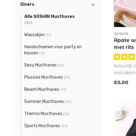
Divers
Alle SOSHIN Musthaves
(30)
SOSHIN
Waszakjes
(11)
Apate w
Handschoenen voor panty en
met rits
kousen
(15)
Sexy Musthaves
(24)
Natuurlijk z
waszakjes d
Plussize Musthaves
(29)
kunt kopen 
€5,00
Beach Musthaves
(19)
Summer Musthaves
(90)
Thermo Musthaves
(36)
Sports Musthaves
(29)