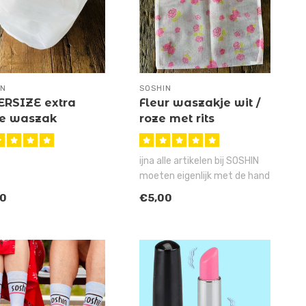
IN
SOSHIN
ERSIZE extra
Fleur waszakje wit /
te waszak
roze met rits
ijna alle artikelen bij SOSHIN
moeten eigenlijk met de hand
worden gewassen, maa..
00
€5,00