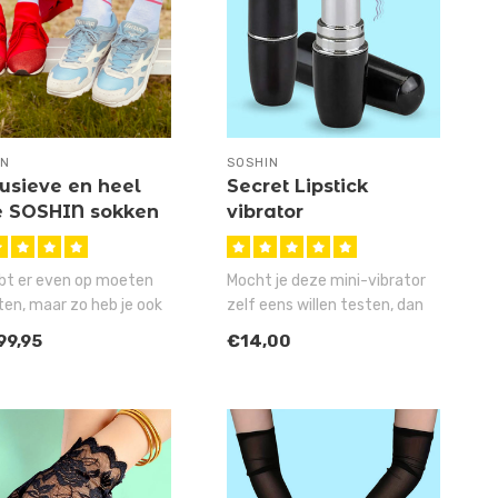
IN
SOSHIN
usieve en heel
Secret Lipstick
e SOSHIN sokken
vibrator
bt er even op moeten
Mocht je deze mini-vibrator
en, maar zo heb je ook
zelf eens willen testen, dan
nnen sparen voor deze..
raden we je wel aan om ..
99,95
€14,00