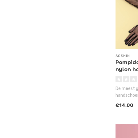
SOSHIN
Pompido
nylon h
De meest g
handschoen
deze sexy,
€14,00
ha..