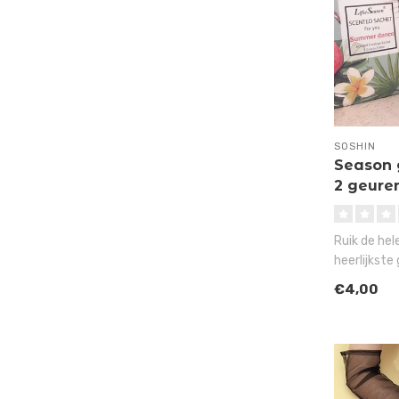
SOSHIN
Season 
2 geure
Ruik de hel
heerlijkste 
kledingkas
€4,00
en..