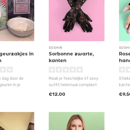
SOSHIN
SOSH
geurzakjes in
Sorbonne zwarte,
Ros
n
kanten
han
handschoenen
e dag door de
Maak je feestelijke óf sexy
Stiek
geuren in je
outfit helemaal compleet
kante
t, badkamer, auto
met deze zwarte, kanten So..
missc
€12,00
€9,5
hands