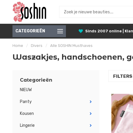
CATEGORIEËN
Sinds 2007 online | Klan
Home
/
Divers
/
Alle SOSHIN Musthaves
Waszakjes, handschoenen, ge
FILTER
Categorieën
NIEUW
Panty
Kousen
Lingerie