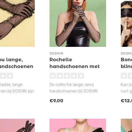
SOSHIN
SOSH
u lange,
Rochelle
Bond
andschoenen
handschoenen met
bli
stippen
ladde, lange
De collectie lange, sexy
Kan j
en bij SOSHIN zijn
handschoenen bij SOSHIN
rust 
 nylon Pompidou
wordt steeds groter én
prima
€9,00
€12
steeds ..