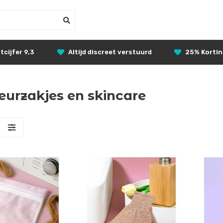
tcijfer 9,3
Altijd discreet verstuurd
25% Korti
urzakjes en skincare
S