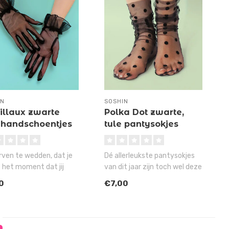
IN
SOSHIN
illaux zwarte
Polka Dot zwarte,
 handschoentjes
tule pantysokjes
urven te wedden, dat je
Dé allerleukste pantysokjes
 het moment dat jij
van dit jaar zijn toch wel deze
zwarte, nylon handsch..
geweldige, zwarte P..
0
€7,00