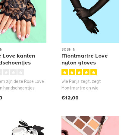
IN
SOSHIN
e Love kanten
Montmartre Love
dschoentjes
nylon gloves
em zijn deze Rose Love
Wie Parijs zegt, zegt
n handschoentjes
Montmartre en wie
hien wel de leukste
Montmartre zegt, zegt sexy,
0
€12,00
..
lange handsc..