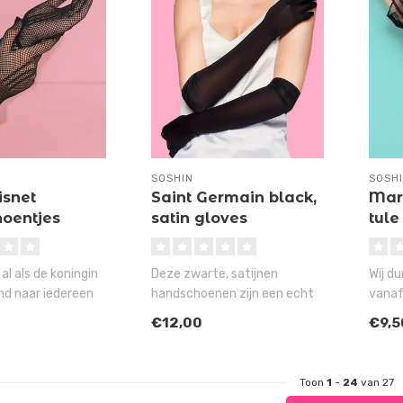
SOSHIN
SOSH
isnet
Saint Germain black,
Mar
oentjes
satin gloves
tule
f al als de koningin
Deze zwarte, satijnen
Wij d
nd naar iedereen
handschoenen zijn een echt
vanaf
handjes ..
musthave voor iedereen, die
deze 
€12,00
€9,5
het..
Toon
1
-
24
van 27