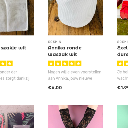
SOSHIN
SOSH
szakje wit
Annika ronde
Excl
waszak wit
dur
onder der
Mogen wij je even voorstellen
Je he
s zorgt dankzij
aan Annika, jouw nieuwe
wacht
its, dat al jouw
BWFF (Best Washing Friend ..
al ku
€6,00
€1.9