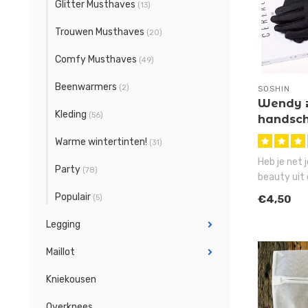
Glitter Musthaves
(13)
Trouwen Musthaves
(20)
Comfy Musthaves
(49)
Beenwarmers
(2)
SOSHIN
Wendy 
Kleding
(56)
handsch
Warme wintertinten!
(31)
Heb je net 
Party
(78)
beauty uit 
gehaald en 
Populair
€4,50
(5)
Legging
Maillot
Kniekousen
Overknees