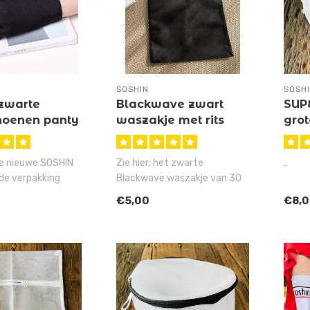
SOSHIN
SOSH
zwarte
Blackwave zwart
SUP
oenen panty
waszakje met rits
gro
je nieuwe SOSHIN
Zie hier; het zwarte
..
de verpakking
Blackwave waszakje van 30
denk je vandaag ..
bij 40 centimeter met een
€5,00
€8,
zwarte ..