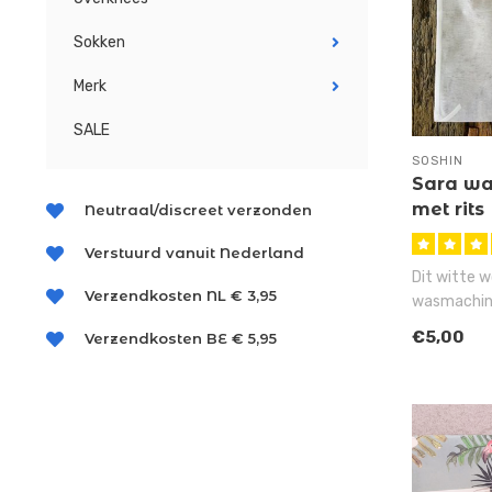
Sokken
Merk
SALE
SOSHIN
Sara wa
met rits
Neutraal/discreet verzonden
Verstuurd vanuit Nederland
Dit witte w
Verzendkosten NL € 3,95
wasmachine
de handige r
€5,00
Verzendkosten BE € 5,95
sokk..