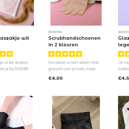
SOSHIN
SOSH
aszakje wit
Scrubhandschoenen
Glaz
in 2 kleuren
tege
ijn al die andere
Scrubben is niet alleen heel
Je nag
ie je bij SOSHIN
gezond voor je huid, maar
makke
ook fantast..
heel toevallig zorgt het ..
langer
€4,00
€4,
geniet