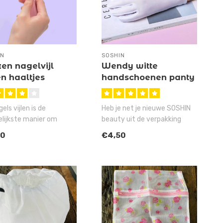
IN
SOSHIN
en nagelvijl
Wendy witte
n haaltjes
handschoenen panty
els vijlen is de
Heb je net je nieuwe SOSHIN
lijkste manier om
beauty uit de verpakking
 van je nylons te
gehaald en denk je vandaag ..
50
€4,50
en e..