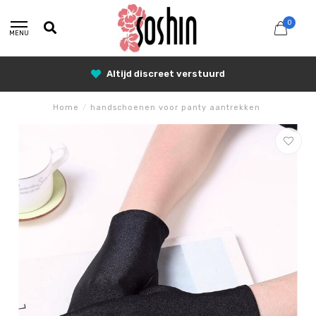
0
MENU
25% Korting met SUNSHINE25
Home
/
handschoenen voor panty aantrekken