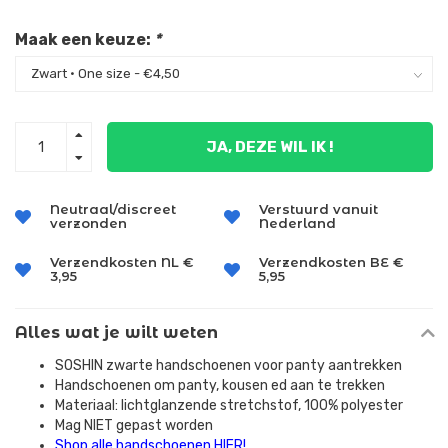
Maak een keuze:
*
JA, DEZE WIL IK !
Neutraal/discreet
Verstuurd vanuit
verzonden
Nederland
Verzendkosten NL €
Verzendkosten BE €
3,95
5,95
Alles wat je wilt weten
SOSHIN zwarte handschoenen voor panty aantrekken
Handschoenen om panty, kousen ed aan te trekken
Materiaal: lichtglanzende stretchstof, 100% polyester
Mag NIET gepast worden
Shop alle handschoenen HIER!