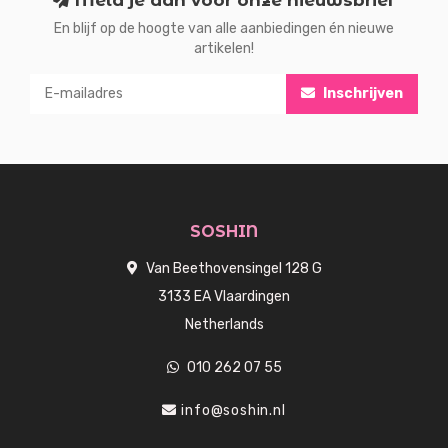
Meld je aan voor onze nieuwsbrief
En blijf op de hoogte van alle aanbiedingen én nieuwe
artikelen!
Inschrijven
SOSHIN
Van Beethovensingel 128 G
3133 EA Vlaardingen
Netherlands
010 262 07 55
info@soshin.nl