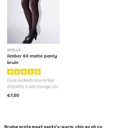
APOLLO
Amber 60 matte panty
bruin
Deze donkerbruine Amber
60 panty is een stevige, no-
nonsense panty met een 60
€7,50
de..
Bruine grote maat panty’s: warm, chic en oh zo