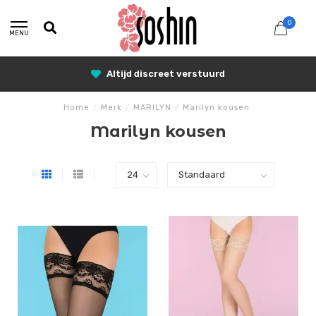
0
MENU
Altijd discreet verstuurd
Home
/
Merk
/
MARILYN
/
Marilyn kousen
Marilyn kousen