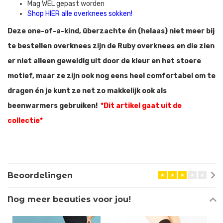
Mag WEL gepast worden
Shop HIER alle overknees sokken!
Deze one-of-a-kind, überzachte én (helaas) niet meer bij
te bestellen overknees zijn de Ruby overknees
en die zien
er niet alleen geweldig uit door de kleur en het stoere
motief, maar ze zijn ook nog eens heel comfortabel om te
dragen én je kunt ze net zo makkelijk ook als
beenwarmers gebruiken!
*Dit artikel gaat uit de
collectie*
Beoordelingen
Nog meer beauties voor jou!