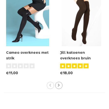
Cameo overknees met
Jill katoenen
strik
overknees bruin
€11,00
€18,00