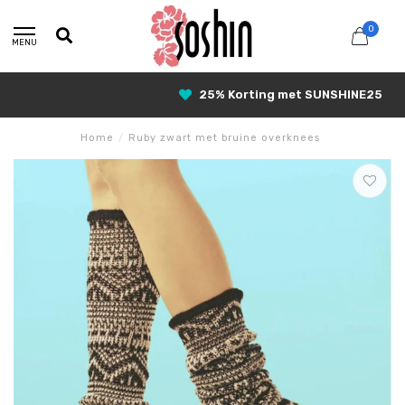
0
MENU
25% Korting met SUNSHINE25
Home
/
Ruby zwart met bruine overknees