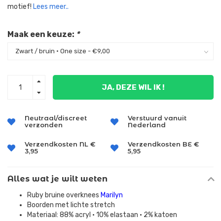
motief!
Lees meer..
Maak een keuze:
*
JA, DEZE WIL IK !
Neutraal/discreet
Verstuurd vanuit
verzonden
Nederland
Verzendkosten NL €
Verzendkosten BE €
3,95
5,95
Alles wat je wilt weten
Ruby bruine overknees
Marilyn
Boorden met lichte stretch
Materiaal: 88% acryl • 10% elastaan • 2% katoen