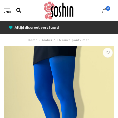
0
MENU
25% Korting met SUNSHINE25
Home
/
Amber 60 blauwe panty mat