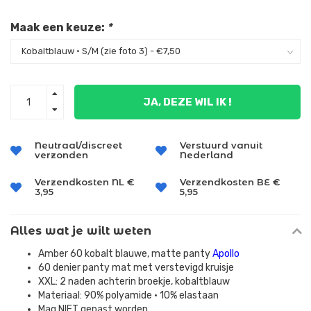
Maak een keuze:
*
JA, DEZE WIL IK !
Neutraal/discreet
Verstuurd vanuit
verzonden
Nederland
Verzendkosten NL €
Verzendkosten BE €
3,95
5,95
Alles wat je wilt weten
Amber 60 kobalt blauwe, matte panty
Apollo
60 denier panty mat met verstevigd kruisje
XXL: 2 naden achterin broekje, kobaltblauw
Materiaal: 90% polyamide • 10% elastaan
Mag NIET gepast worden