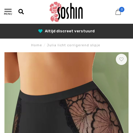
0
MENU
Altijd discreet verstuurd
Home
/
Julia licht corrigerend slipje