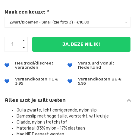
Maak een keuze:
*
JA, DEZE WIL IK !
Neutraal/discreet
Verstuurd vanuit
verzonden
Nederland
Verzendkosten NL €
Verzendkosten BE €
3,95
5,95
Alles wat je wilt weten
Julia zwarte, licht corrigerende, nylon slip
Damesslip met hoge taille, versterkt, wit kruisje
Gladde, nylon stretchstof
Materiaal: 83% nylon • 17% elastaan
Mag NIET gepast worden