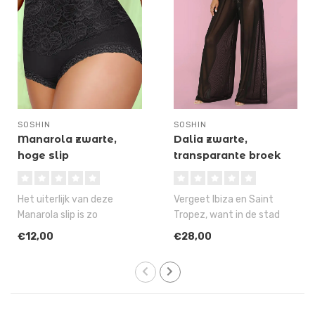
SOSHIN
SOSHIN
Manarola zwarte,
Dalia zwarte,
hoge slip
transparante broek
Het uiterlijk van deze
Vergeet Ibiza en Saint
Manarola slip is zo
Tropez, want in de stad
belachelijk fraai, dat wij
waar jij woont, wordt het
€12,00
€28,00
onze twijf..
pas ech..