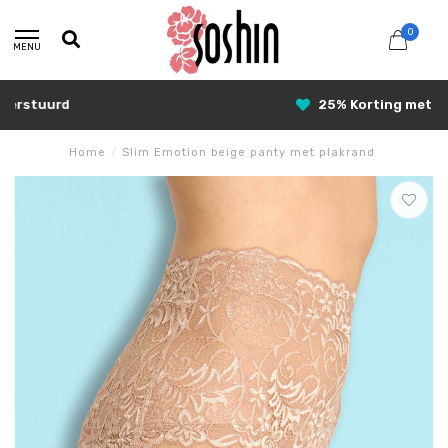
0
MENU
25% Korting met SUNSHINE25
Home
/
Slim Emotion beige panty met plakrand