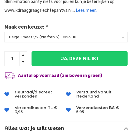
Slim Emotion panty niets voor jou en kun je beter kijken op
www.ikdraaggraagslechtepantys.nl ...
Lees meer..
Maak een keuze:
*
JA, DEZE WIL IK !
Aantal op voorraad (zie boven in groen)
Neutraal/discreet
Verstuurd vanuit
verzonden
Nederland
Verzendkosten NL €
Verzendkosten BE €
3,95
5,95
Alles wat je wilt weten