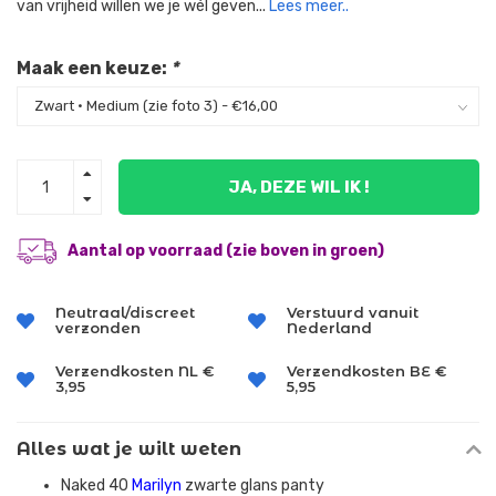
van vrijheid willen we je wél geven...
Lees meer..
Maak een keuze:
*
JA, DEZE WIL IK !
Aantal op voorraad (zie boven in groen)
Neutraal/discreet
Verstuurd vanuit
verzonden
Nederland
Verzendkosten NL €
Verzendkosten BE €
3,95
5,95
Alles wat je wilt weten
Naked 40
Marilyn
zwarte glans panty