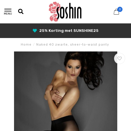
0
MENU
25% Korting met SUNSHINE25
Home
/
Naked 40 zwarte, sheer-to-waist panty