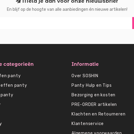
Meld je aan voor onze nieuwsbrief
En blijf op de hoogte van alle aanbiedingen én nieuwe artikelen!
e categorieën
Informatie
fen panty
Over SOSHIN
 effen panty
Panty Hulp en Tips
 panty
Bezorging en kosten
y
PRE-ORDER artikelen
Klachten en Retourneren
y
Klantenservice
Algemene voorwaarden