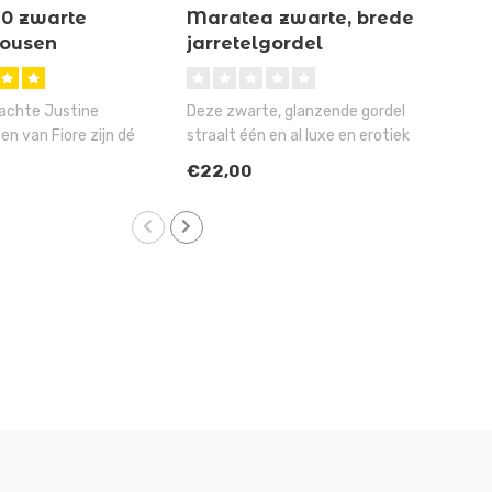
20 zwarte
Maratea zwarte, brede
Cat
kousen
jarretelgordel
jar
achte Justine
Deze zwarte, glanzende gordel
Deze
en van Fiore zijn dé
straalt één en al luxe en erotiek
alle
nde, zwart..
uit, dus het k..
must
€22,00
€18