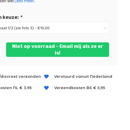
usen wel
Lees meer..
n keuze:
*
Niet op voorraad - Email mij als ze er
is!
/discreet verzonden
Verstuurd vanuit Nederland
osten NL € 3,95
Verzendkosten BE € 5,95