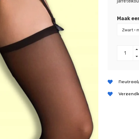
jarretelko
Maak ee
Neutraal
Verzendk