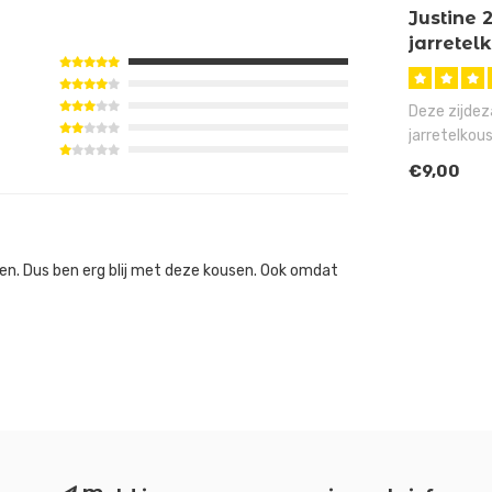
Justine 
jarretel
Deze zijdez
jarretelkous
lichtglanze
€9,00
gen. Dus ben erg blij met deze kousen. Ook omdat