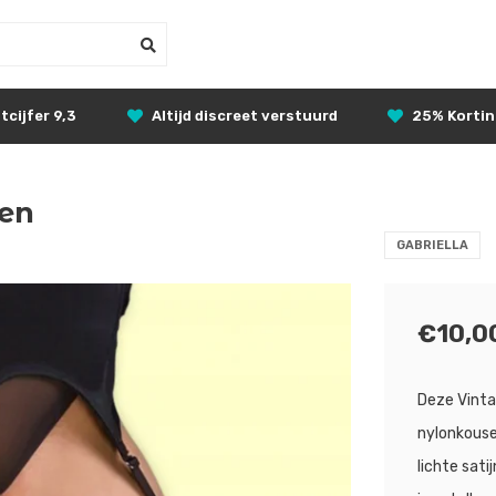
tcijfer 9,3
Altijd discreet verstuurd
25% Korti
sen
GABRIELLA
€10,0
Deze Vinta
nylonkouse
lichte sat