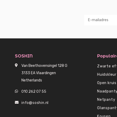
SOSHIN
Populair
Van Beethovensingel 128 G
Zwarte ef
3133 EA Vlaardingen
Huidskleur
Netherlands
Open kruis
Naadpant
010 262 07 55
Netpanty
info@soshin.nl
Glanspant
Kousen