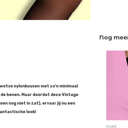
Nog meer 
erwetse nylonkousen met zo'n minimaal
r de benen. Maar doordat deze Vintage
n nog niet in zat), ervaar jij nu een
fantastische look!
FIORE