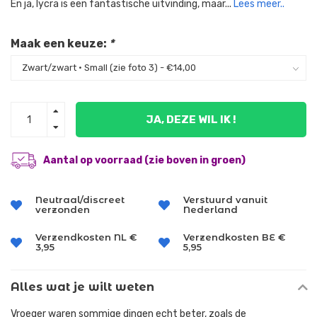
En ja, lycra is een fantastische uitvinding, maar...
Lees meer..
Maak een keuze:
*
JA, DEZE WIL IK !
Aantal op voorraad (zie boven in groen)
Neutraal/discreet
Verstuurd vanuit
verzonden
Nederland
Verzendkosten NL €
Verzendkosten BE €
3,95
5,95
Alles wat je wilt weten
Vroeger waren sommige dingen echt beter, zoals de