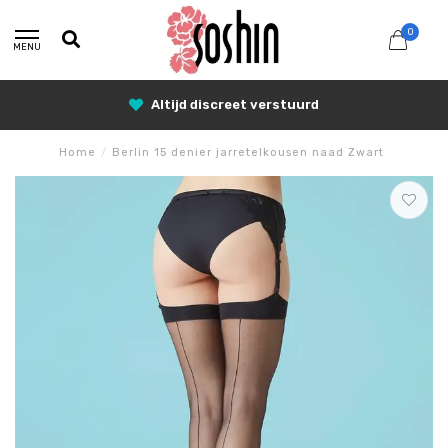
0
MENU
25% Korting met SUNSHINE25
Home
/
Berlin 15 denier jarretelkousen naad Zwart