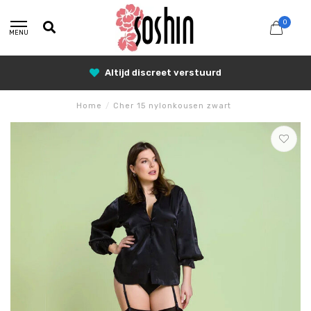
0
MENU
Altijd discreet verstuurd
Home
/
Cher 15 nylonkousen zwart