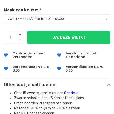
Maak een keuze:
*
JA, DEZE WIL IK !
Neutraal/discreet
Verstuurd vanuit
verzonden
Nederland
Verzendkosten NL €
Verzendkosten BE €
3,95
5,95
Alles wat je wilt weten
Cher 15 zwarte jarretelkousen
Gabriella
Zwarte nylonkousen, 15 denier, lichte glans
Brede boorden, transparante tenen
Materiaal: 85% polyamide • 15% elastaan
Mag NIET gepast worden