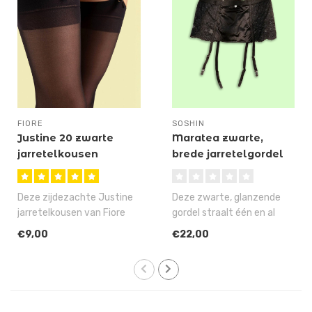
FIORE
SOSHIN
Justine 20 zwarte
Maratea zwarte,
jarretelkousen
brede jarretelgordel
Deze zijdezachte Justine
Deze zwarte, glanzende
jarretelkousen van Fiore
gordel straalt één en al
zijn dé lichtglanzende,
luxe en erotiek uit, dus het
€9,00
€22,00
zwart..
k..