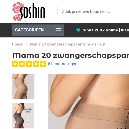
CATEGORIEËN
Sinds 2007 online | Klan
Home
/
Mama 20 zwangerschapspanty huidskleur
Mama 20 zwangerschapspant
5 beoordelingen