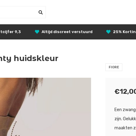
tcijfer 9,3
Altijd discreet verstuurd
25% Korti
y huidskleur
FIORE
€12,0
Een zwange
zijn. Geluk
maakten zi