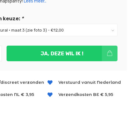
hapspanty!
Lees meer..
n keuze:
*
JA, DEZE WIL IK !
/discreet verzonden
Verstuurd vanuit Nederland
osten NL € 3,95
Verzendkosten BE € 5,95