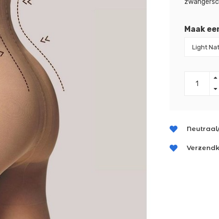
zwangersc
Maak ee
Neutraal
Verzendk