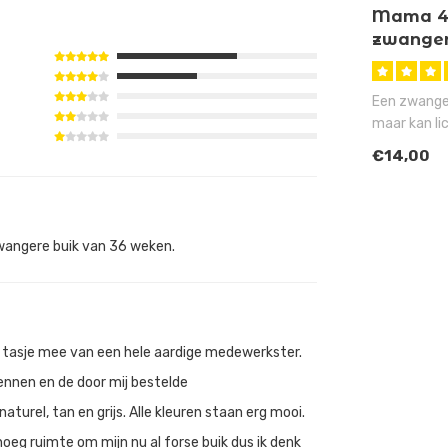
Mama 4
zwanger
huidskle
Een zwanger
maar kan li
aanslag zijn
€14,00
zwangere buik van 36 weken.
oi tasje mee van een hele aardige medewerkster.
ennen en de door mij bestelde
turel, tan en grijs. Alle kleuren staan erg mooi.
noeg ruimte om mijn nu al forse buik dus ik denk