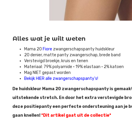
Alles wat je wilt weten
Mama 20
Fiore
zwangerschapspanty huidskleur
20 denier, matte panty zwangerschap, brede band
Verstevigd broekje, kruis en tenen
Materiaal: 79% polyamide • 19% elastaan • 2% katoen
Mag NIET gepast worden
Bekijk HIER alle zwangerschapspanty's!
De huidskleur Mama 20 zwangerschapspanty is gemaakt 
uitstekende stretch. En door het extra verstevigde br
deze positiepanty een perfecte ondersteuning aan je bu
gaan knellen!
*Dit artikel gaat uit de collectie*