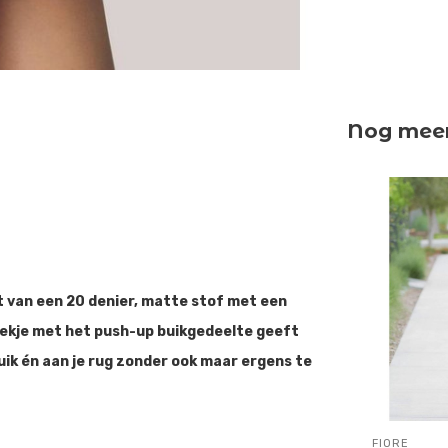
Nog meer 
van een 20 denier, matte stof met een
oekje met het push-up buikgedeelte geeft
ik én aan je rug zonder ook maar ergens te
FIORE