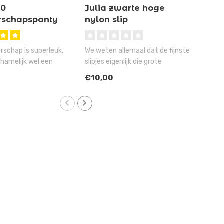
0
Julia zwarte hoge
Ma
schapspanty
nylon slip
zw
ur
bei
schap is superleuk,
We weten allemaal dat de fijnste
Jij b
chamelijk wel een
slipjes eigenlijk die grote
de w
. Gelukk..
onderbroeken zijn, ..
maar
€10,00
€12