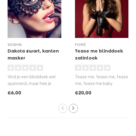
SOSHIN
FIORE
Dakota zwart, kanten
Tease me blinddoek
masker
satinlook
Vind je een blinddoek wel
Tease me, tease me, tease
spannend, maar heb je
me, tease me baby
geen zin om de hele avond
'Till I lose control
€6,00
€20,00
overal..
Tease me with..