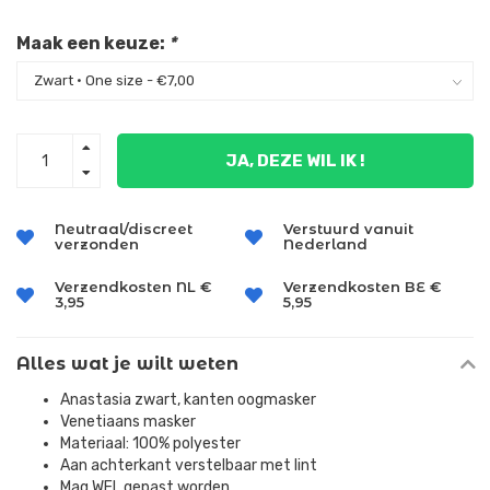
Maak een keuze:
*
JA, DEZE WIL IK !
Neutraal/discreet
Verstuurd vanuit
verzonden
Nederland
Verzendkosten NL €
Verzendkosten BE €
3,95
5,95
Alles wat je wilt weten
Anastasia zwart, kanten oogmasker
Venetiaans masker
Materiaal: 100% polyester
Aan achterkant verstelbaar met lint
Mag WEL gepast worden