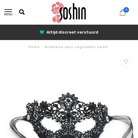
0
MENU
25% Korting met SUNSHINE25
Home
/
Anastasia sexy oogmasker zwart