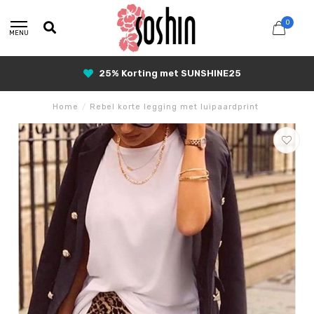
0
MENU
25% Korting met SUNSHINE25
Home
/
Rebel korte legging met luipaardprint