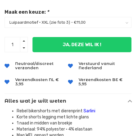
Maak een keuze:
*
JA, DEZE WIL IK !
Neutraal/discreet
Verstuurd vanuit
verzonden
Nederland
Verzendkosten NL €
Verzendkosten BE €
3,95
5,95
Alles wat je wilt weten
Rebel bikershorts met dierenprint
Sarlini
Korte shorts legging met lichte glans
1 naad in midden van broekje
Materiaal: 94% polyester • 4% elastaan
Mag WEL gepast worden