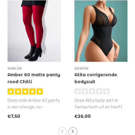
SARLINI
SOSHIN
Amber 60 matte panty
Alita corrigerende
rood Chilli
bodysuit
Deze rode Amber 60 panty
Deze Alita body ziet er
is een stevige, no-
fantastisch uit en heeft
nonsense panty met een
ook nog een corrigerende
€7,50
€26,00
60 denier, ma..
werkin..