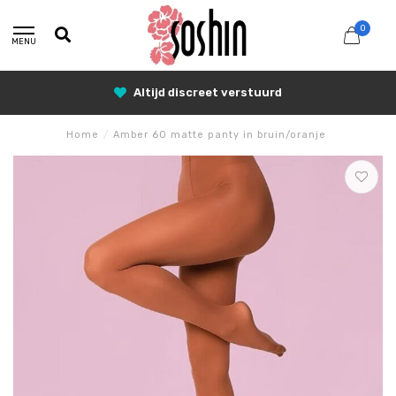
0
MENU
Altijd discreet verstuurd
Home
/
Amber 60 matte panty in bruin/oranje