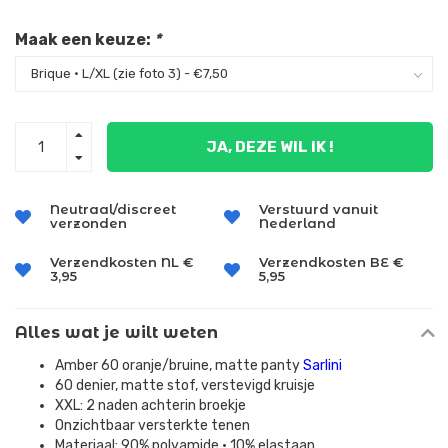
Maak een keuze:
*
JA, DEZE WIL IK !
Neutraal/discreet
Verstuurd vanuit
verzonden
Nederland
Verzendkosten NL €
Verzendkosten BE €
3,95
5,95
Alles wat je wilt weten
Amber 60 oranje/bruine, matte panty
Sarlini
60 denier, matte stof, verstevigd kruisje
XXL: 2 naden achterin broekje
Onzichtbaar versterkte tenen
Materiaal: 90% polyamide • 10% elastaan