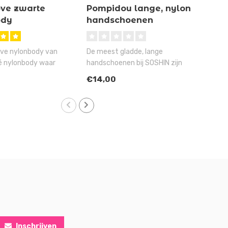
ove zwarte
Pompidou lange, nylon
Her
ody
handschoenen
kru
ove nylonbody van
De meest gladde, lange
Een 
é nylonbody waar
handschoenen bij SOSHIN zijn
voor
n gaat houde..
deze sexy, nylon Pompidou ha..
huwel
€14,00
€16
Inschrijven