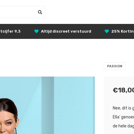
tcijfer 9,3
Altijd discreet verstuurd
25% Korti
PASSION
€18,0
Nee, dit is
Ella' genoe
de hele dag