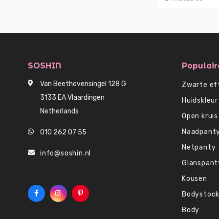
SOSHIN
Populair
Van Beethovensingel 128 G
Zwarte ef
3133 EA Vlaardingen
Huidskleur
Netherlands
Open kruis
Naadpant
010 262 07 55
Netpanty
info@soshin.nl
Glanspant
Kousen
Bodystock
Body