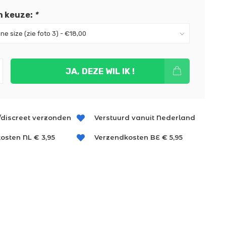
n keuze:
*
JA, DEZE WIL IK !
/discreet verzonden
Verstuurd vanuit Nederland
osten NL € 3,95
Verzendkosten BE € 5,95