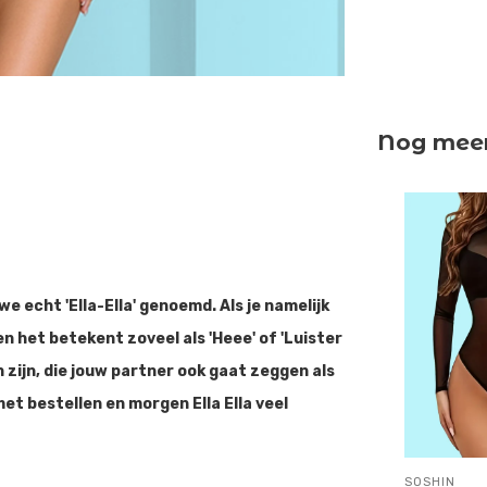
Nog meer 
e echt 'Ella-Ella' genoemd. Als je namelijk
en het betekent zoveel als 'Heee' of 'Luister
n zijn, die jouw partner ook gaat zeggen als
 met bestellen en morgen Ella Ella veel
SOSHIN