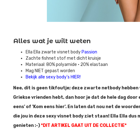
Alles wat je wilt weten
Ella Ella zwarte visnet body
Passion
Zachte fishnet stof met dicht kruisje
Materiaal: 80% polyamide • 20% elastaan
Mag NIET gepast worden
Bekijk alle sexy body's HIER!
Nee, dit is geen tikfoutje; deze zwarte netbody hebben w
Griekse vrienden hebt, dan hoor je dat de hele dag door 
eens' of 'Kom eens hier'. En laten dat nou net de woorde
die jou in deze sexy visnet body ziet staan! Ella Ella dus
genieten :-)
*DIT ARTIKEL GAAT UIT DE COLLECTIE*