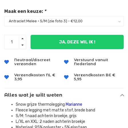
Maak een keuze:
*
JA, DEZE WIL IK !
Neutraal/discreet
Verstuurd vanuit
verzonden
Nederland
Verzendkosten NL €
Verzendkosten BE €
3,95
5,95
Alles wat je wilt weten
Snow grijze thermolegging
Marianne
Fleece legging met matte stof, brede band
S/M: 1 naad achterin broekje, grijs
L/XL en XXL: 2 naden achterin broekje
Materiaal: 95% polyester • 5% elastaan