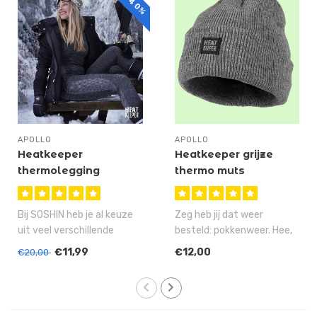
APOLLO
APOLLO
Heatkeeper
Heatkeeper grijze
thermolegging
thermo muts
Bij SOSHIN heb je al keuze
Zeg heb jij dat weer
uit veel verschillende
besteld: pokkenweer. Hee,
thermoleggings, maar zo'n
last van kouwe tenen,
€11,99
€12,00
€20,00
ther..
kouwe oren,..