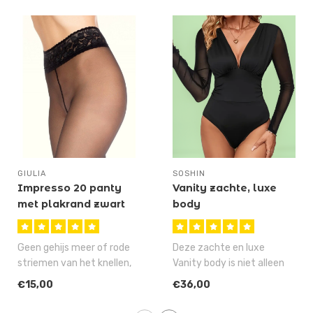
GIULIA
SOSHIN
Impresso 20 panty
Vanity zachte, luxe
met plakrand zwart
body
Geen gehijs meer of rode
Deze zachte en luxe
striemen van het knellen,
Vanity body is niet alleen
maar gewoon 1 keer
een prachtige body met
€15,00
€36,00
aantrekken..
een gladde..