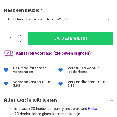
Maak een keuze:
*
JA, DEZE WIL IK !
Aantal op voorraad (zie boven in groen)
Neutraal/discreet
Verstuurd vanuit
verzonden
Nederland
Verzendkosten NL €
Verzendkosten BE €
3,95
5,95
Alles wat je wilt weten
Impresso 20 huidskleur panty met plakrand
Giulia
20 denier, lichte glans, katoenen kruisje