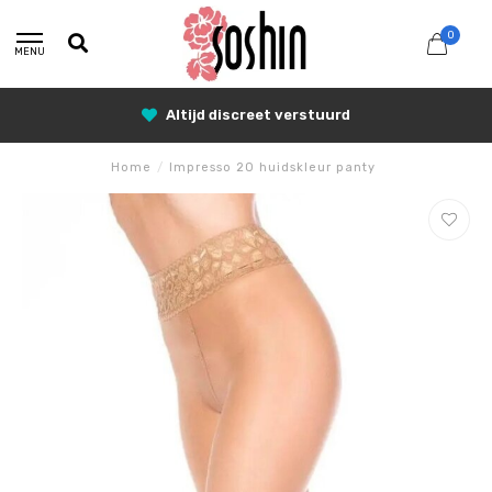
0
MENU
25% Korting met SUNSHINE25
Home
/
Impresso 20 huidskleur panty