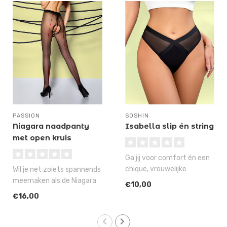
PASSION
SOSHIN
Niagara naadpanty
Isabella slip én string
met open kruis
Ga jij voor comfort én een
chique, vrouwelijke
Wil je net zoiets spannends
uitstraling, dan moet je
meemaken als de Niagara
€10,00
eens na..
Falls watervallen, maar heb
€16,00
..