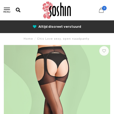
0
MENU
25% Korting met SUNSHINE25
Home
/
Chic Love sexy, open naadpanty