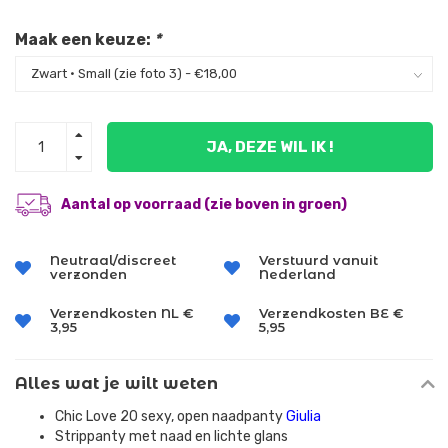
Maak een keuze:
*
JA, DEZE WIL IK !
Aantal op voorraad (zie boven in groen)
Neutraal/discreet
Verstuurd vanuit
verzonden
Nederland
Verzendkosten NL €
Verzendkosten BE €
3,95
5,95
Alles wat je wilt weten
Chic Love 20 sexy, open naadpanty
Giulia
Strippanty met naad en lichte glans