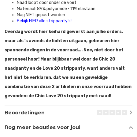
Naad loopt door onder de voet
Materiaal: 89% polyamide • 11% elastaan
Mag NIET gepast worden
Bekijk HIER alle strippanty's
!
Overdag wordt hier keihard gewerkt aan jullie orders,
maar als 's avonds de lichten uitgaan, gebeuren hier
spannende dingen in de voorraad.... Nee, niet door het
personeel hoor! Maar blijkbaar wel door de Chic 20
naadpanty en de Love 20 strippanty, want anders valt
het niet te verklaren, dat we nu een geweldige
combinatie van deze 2 artikelen in onze voorraad hebben
gevonden: de Chic Love 20 strippanty met naad!
Beoordelingen
Nog meer beauties voor jou!