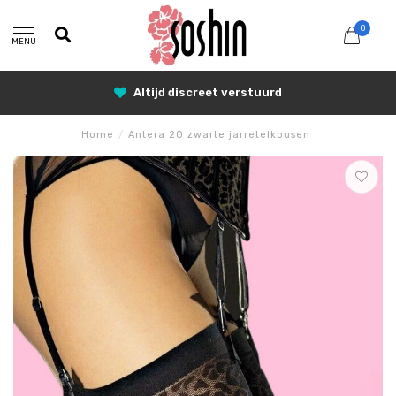
0
MENU
Altijd discreet verstuurd
Home
/
Antera 20 zwarte jarretelkousen