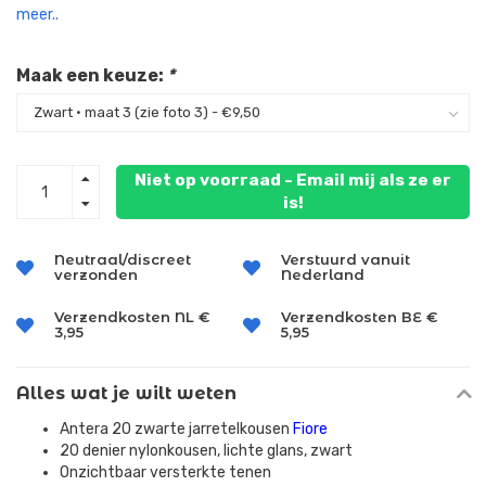
meer..
Maak een keuze:
*
Niet op voorraad - Email mij als ze er
is!
Neutraal/discreet
Verstuurd vanuit
verzonden
Nederland
Verzendkosten NL €
Verzendkosten BE €
3,95
5,95
Alles wat je wilt weten
Antera 20 zwarte jarretelkousen
Fiore
20 denier nylonkousen, lichte glans, zwart
Onzichtbaar versterkte tenen