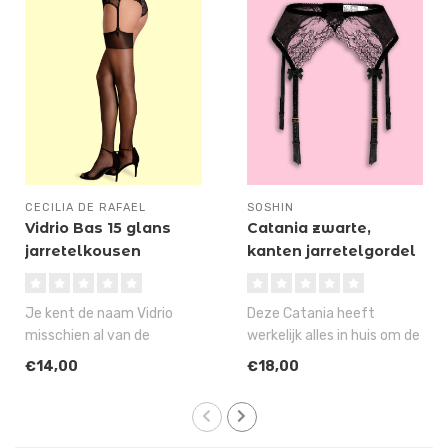
CECILIA DE RAFAEL
SOSHIN
Vidrio Bas 15 glans
Catania zwarte,
jarretelkousen
kanten jarretelgordel
Je kent de naam Vidrio
Deze Catania heeft
misschien al van de
werkelijk alles in huis om de
openkruispanty, die je bij
nieuwe musthave te
€14,00
€18,00
SOSHIN al ..
worden van o..