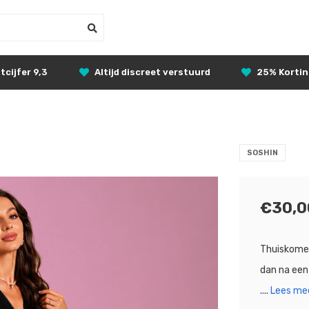
tcijfer 9,3
Altijd discreet verstuurd
25% Korti
SOSHIN
€30,0
Thuiskomen 
dan na een
....
Lees mee