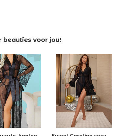
beauties voor jou!
zwarte, kanten
Sweet Caroline sexy
Jam