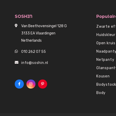
SOSHIN
Populair
Van Beethovensingel 128 G
Zwarte ef
3133 EA Vlaardingen
Huidskleur
Netherlands
Open kruis
Naadpant
010 262 07 55
Netpanty
info@soshin.nl
Glanspant
Kousen
Bodystock
Body