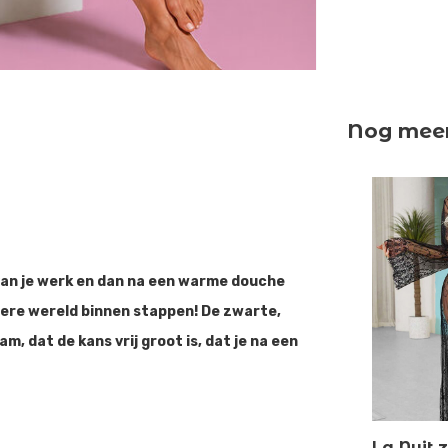
Nog meer 
 van je werk en dan na een warme douche
ndere wereld binnen stappen! De zwarte,
am, dat de kans vrij groot is, dat je na een
La Nuit 