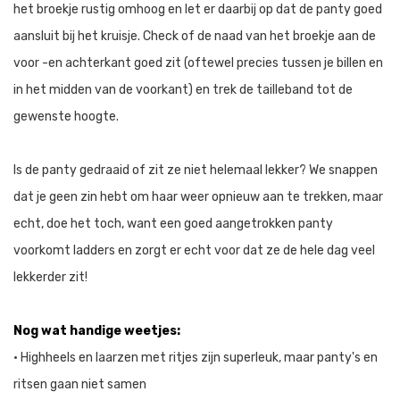
het broekje rustig omhoog en let er daarbij op dat de panty goed
aansluit bij het kruisje. Check of de naad van het broekje aan de
voor -en achterkant goed zit (oftewel precies tussen je billen en
in het midden van de voorkant) en trek de tailleband tot de
gewenste hoogte.
Is de panty gedraaid of zit ze niet helemaal lekker? We snappen
dat je geen zin hebt om haar weer opnieuw aan te trekken, maar
echt, doe het toch, want een goed aangetrokken panty
voorkomt ladders en zorgt er echt voor dat ze de hele dag veel
lekkerder zit!
Nog wat handige weetjes:
• Highheels en laarzen met ritjes zijn superleuk, maar panty's en
ritsen gaan niet samen