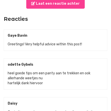
Laat een reactie achter
Reacties
Gaye Bavin
Greetings! Very helpful advice within this post!
odette Gybels
heel goede tips om een panty aan te trekken en ook
allerhande weetjes nu
hartelijk dank hiervoor
Daisy