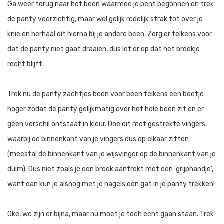
Ga weer terug naar het been waarmee je bent begonnen en trek
de panty voorzichtig, maar wel gelijk redelijk strak tot over je
knie en herhaal dit hierna bij je andere been. Zorg er telkens voor
dat de panty niet gaat draaien, dus let er op dat het broekje
recht blijft.
Trek nu de panty zachtjes been voor been telkens een beetje
hoger zodat de panty gelijkmatig over het hele been zit en er
geen verschil ontstaat in kleur. Doe dit met gestrekte vingers,
waarbij de binnenkant van je vingers dus op elkaar zitten
(meestal de binnenkant van je wijsvinger op de binnenkant van je
duim). Dus niet zoals je een broek aantrekt met een 'grijphandje',
want dan kun je alsnog met je nagels een gat in je panty trekken!
Oke, we zijn er bijna, maar nu moet je toch echt gaan staan. Trek