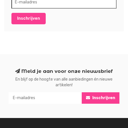
Inschrijven
Meld je aan voor onze nieuwsbrief
En blijf op de hoogte van alle aanbiedingen én nieuwe
artikelen!
Inschrijven