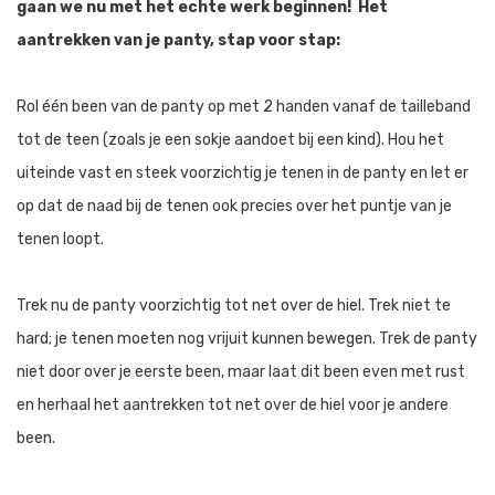
gaan we nu met het echte werk beginnen! Het
aantrekken van je panty, stap voor stap:
Rol één been van de panty op met 2 handen vanaf de tailleband
tot de teen (zoals je een sokje aandoet bij een kind). Hou het
uiteinde vast en steek voorzichtig je tenen in de panty en let er
op dat de naad bij de tenen ook precies over het puntje van je
tenen loopt.
Trek nu de panty voorzichtig tot net over de hiel. Trek niet te
hard; je tenen moeten nog vrijuit kunnen bewegen. Trek de panty
niet door over je eerste been, maar laat dit been even met rust
en herhaal het aantrekken tot net over de hiel voor je andere
been.