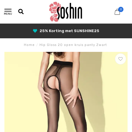
0
MENU
25% Korting met SUNSHINE25
Home
/
Hip Gloss 20 open kruis panty Zwart