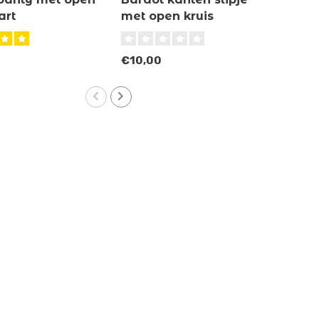
art
met open kruis
kru
€10,00
€22