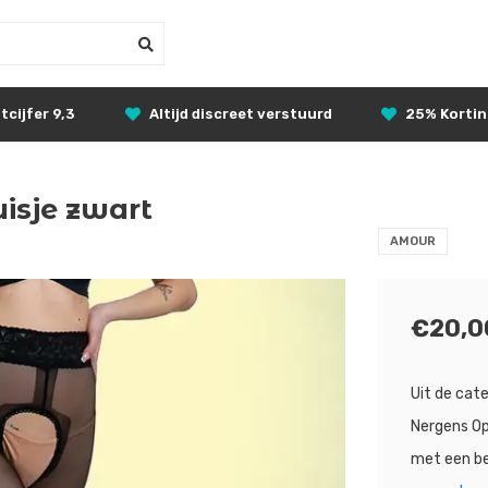
tcijfer 9,3
Altijd discreet verstuurd
25% Korti
isje zwart
AMOUR
€20,0
Uit de cat
Nergens Op
met een be