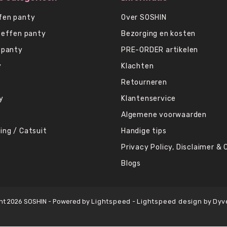
fen panty
Over SOSHIN
 effen panty
Bezorging en kosten
 panty
PRE-ORDER artikelen
y
Klachten
Retourneren
y
Klantenservice
Algemene voorwaarden
ing / Catsuit
Handige tips
Privacy Policy, Disclaimer & 
Blogs
ht 2026 SOSHIN - Powered by
Lightspeed
-
Lightspeed design
by
Dyv