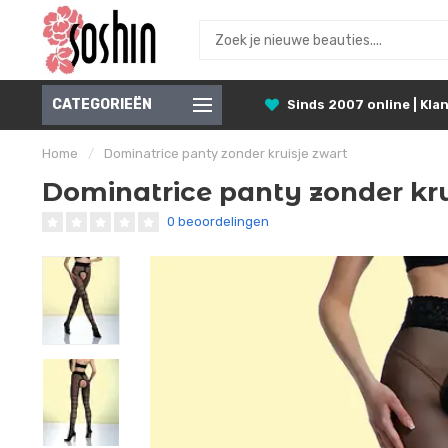
CATEGORIEËN
Sinds 2007 online | Klan
Home
/
Dominatrice panty zonder kruisje zwart
Dominatrice panty zonder kru
0 beoordelingen