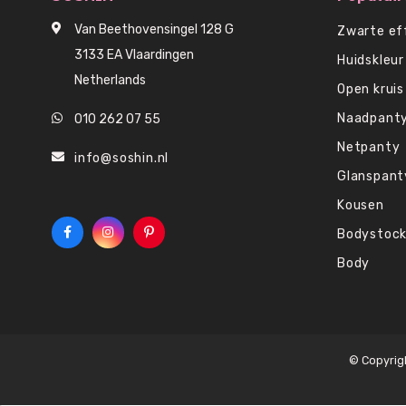
Van Beethovensingel 128 G
Zwarte ef
3133 EA Vlaardingen
Huidskleur
Netherlands
Open kruis
Naadpant
010 262 07 55
Netpanty
info@soshin.nl
Glanspant
Kousen
Bodystock
Body
© Copyrig