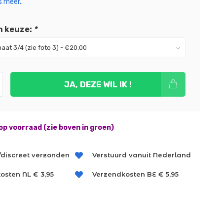
 meer..
n keuze:
*
JA, DEZE WIL IK !
op voorraad (zie boven in groen)
/discreet verzonden
Verstuurd vanuit Nederland
osten NL € 3,95
Verzendkosten BE € 5,95