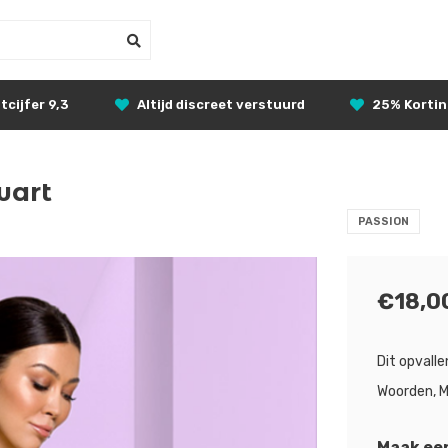
tcijfer 9,3
Altijd discreet verstuurd
25% Korti
wart
PASSION
€18,0
Dit opvalle
Woorden, Ma
Maak ee