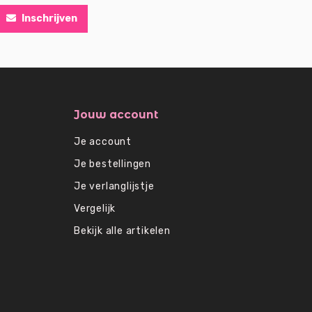
Inschrijven
Jouw account
Je account
Je bestellingen
Je verlanglijstje
Vergelijk
Bekijk alle artikelen