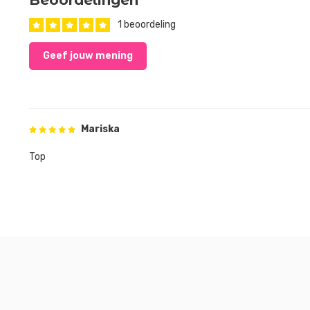
1 beoordeling
Geef jouw mening
Mariska
Top