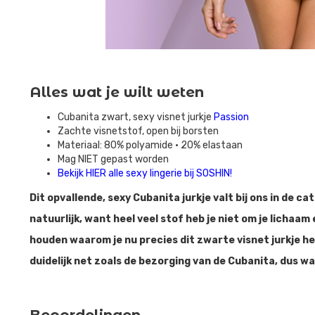
Alles wat je wilt weten
Cubanita zwart, sexy visnet jurkje
Passion
Zachte visnetstof, open bij borsten
Materiaal: 80% polyamide • 20% elastaan
Mag NIET gepast worden
Bekijk HIER alle sexy lingerie bij SOSHIN!
Dit opvallende, sexy Cubanita jurkje valt bij ons in de 
natuurlijk, want heel veel stof heb je niet om je lichaa
houden waarom je nu precies dit zwarte visnet jurkje he
duidelijk net zoals de bezorging van de Cubanita, dus wa
Beoordelingen