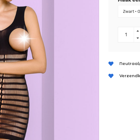
Neutraal
Verzendk