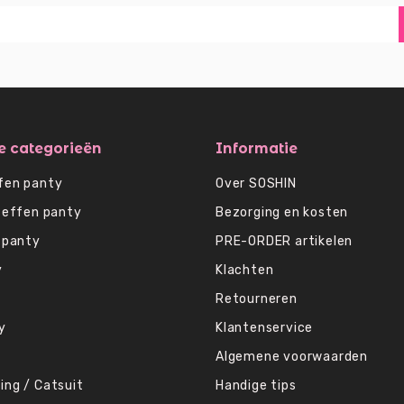
e categorieën
Informatie
fen panty
Over SOSHIN
 effen panty
Bezorging en kosten
 panty
PRE-ORDER artikelen
y
Klachten
Retourneren
y
Klantenservice
Algemene voorwaarden
ing / Catsuit
Handige tips