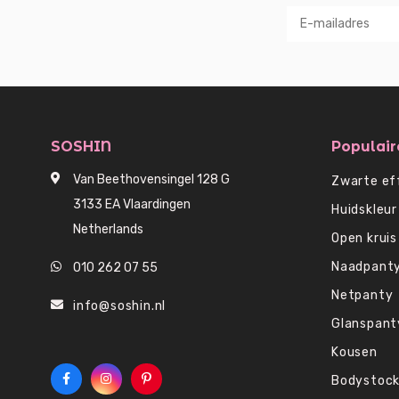
SOSHIN
Populair
Van Beethovensingel 128 G
Zwarte ef
3133 EA Vlaardingen
Huidskleur
Netherlands
Open kruis
Naadpant
010 262 07 55
Netpanty
info@soshin.nl
Glanspant
Kousen
Bodystock