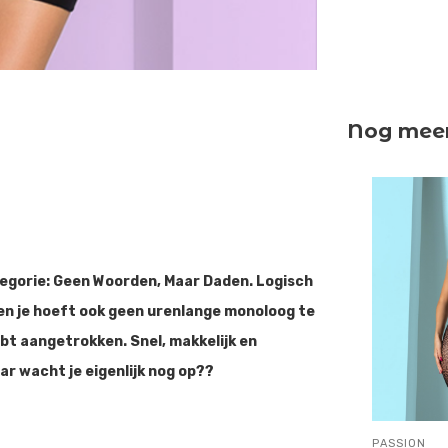
Nog meer 
categorie: Geen Woorden, Maar Daden. Logisch
m en je hoeft ook geen urenlange monoloog te
bt aangetrokken. Snel, makkelijk en
ar wacht je eigenlijk nog op??
PASSION