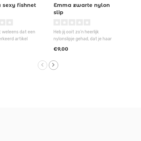
 sexy fishnet
Emma zwarte nylon
Ell
slip
vis
t weleens dat een
Heb jij ooit zo'n heerlijk
Nee, 
rkeerd artikel
nylonslipje gehad, dat je haar
zwar
 meestal sturen..
elke dag wel zou wille..
echt 
€9,00
€18