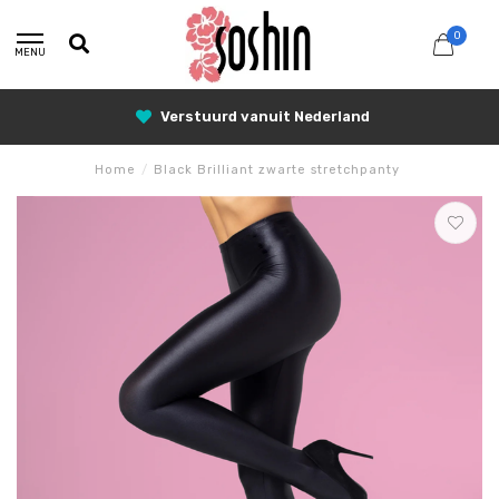
0
MENU
Verstuurd vanuit Nederland
Home
/
Black Brilliant zwarte stretchpanty