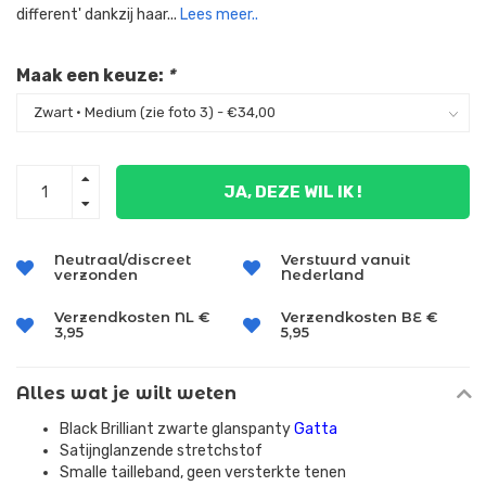
different' dankzij haar...
Lees meer..
Maak een keuze:
*
JA, DEZE WIL IK !
Neutraal/discreet
Verstuurd vanuit
verzonden
Nederland
Verzendkosten NL €
Verzendkosten BE €
3,95
5,95
Alles wat je wilt weten
Black Brilliant zwarte glanspanty
Gatta
Satijnglanzende stretchstof
Smalle tailleband, geen versterkte tenen