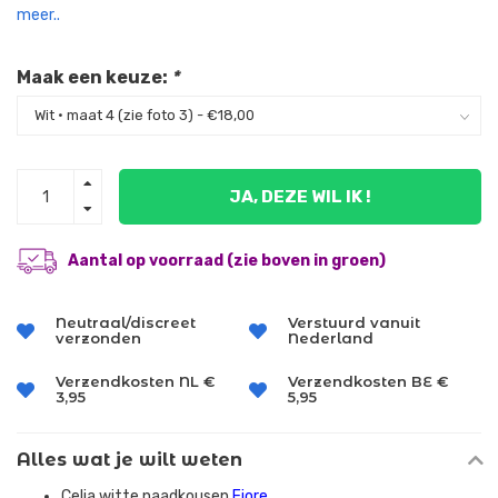
meer..
Maak een keuze:
*
JA, DEZE WIL IK !
Aantal op voorraad (zie boven in groen)
Neutraal/discreet
Verstuurd vanuit
verzonden
Nederland
Verzendkosten NL €
Verzendkosten BE €
3,95
5,95
Alles wat je wilt weten
Celia witte naadkousen
Fiore