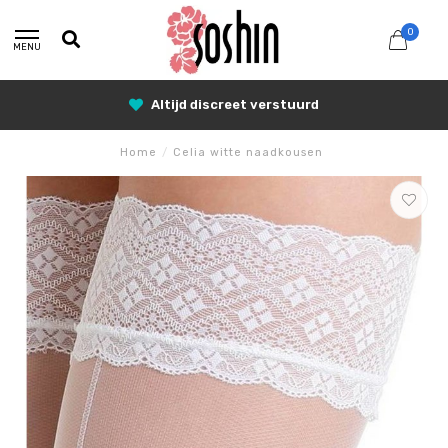
0
MENU
Altijd discreet verstuurd
Home
/
Celia witte naadkousen