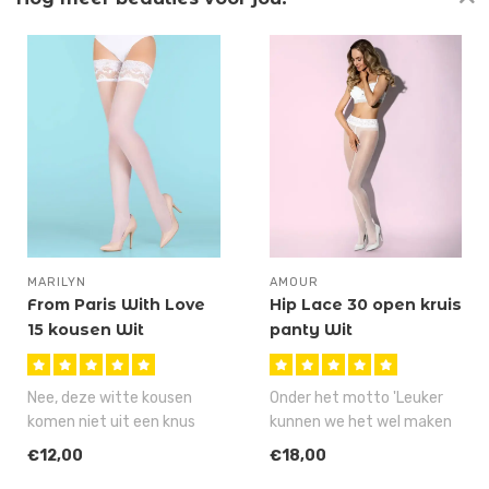
MARILYN
AMOUR
From Paris With Love
Hip Lace 30 open kruis
15 kousen Wit
panty Wit
Nee, deze witte kousen
Onder het motto 'Leuker
komen niet uit een knus
kunnen we het wel maken
atelier in Parijs, want
en ook nog makkelijker'
€12,00
€18,00
Marilyn k..
presente..