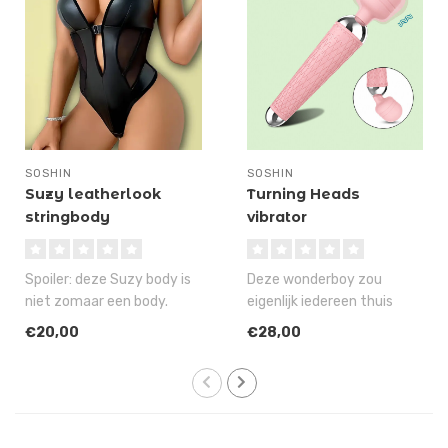
SOSHIN
SOSHIN
Suzy leatherlook
Turning Heads
stringbody
vibrator
Spoiler: deze Suzy body is
Deze wonderboy zou
niet zomaar een body.
eigenlijk iedereen thuis
Suzy heeft namelijk een
moeten hebben, want met
€20,00
€28,00
design,..
10 fantastis..