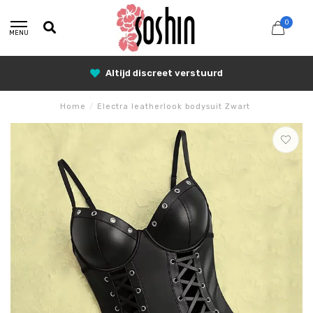
0
MENU
Altijd discreet verstuurd
Home
/
Electra leatherlook bodysuit Zwart