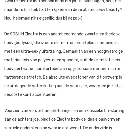
zwarte Electra leatherlook body om jou te overtuigen, als jij net
naar de foto's hebt zitten kijken van deze absurd sexy beauty?
Nou, helemaal niks eigenlijk, dus bij deze ;-)
De SOSHIN Electra is een adembenemende zwarte leatherlook
body (bodysuit) die stoere elementen moeiteloos combineert
met een ultra-sexy uitstraling. Gemaakt van een hoogwaardige
materiaalmix van polyester en spandex, sluit deze imitatieleer
body perfect en comfortabel aan op je lichaam met een lichte,
flatterende stretch. De absolute eyecatcher van dit ontwerp is
de uitdagende vetersluiting aan de voorzijde, waarmee je zelf je
decolleté kunt accentueren.
Voorzien van verstelbare bh-bandjes en een klassieke bh-sluiting
aan de achterzijde, biedt de Electra body de ideale pasvorm en
subtiele ondersteuning waar je dat wenst. De onderzijde is