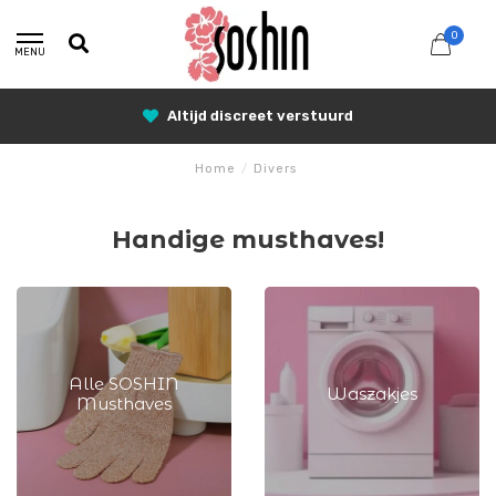
0
MENU
Altijd discreet verstuurd
Home
/
Divers
Handige musthaves!
Alle SOSHIN
Waszakjes
Musthaves