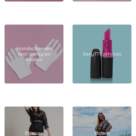
Alle SOSHIN
Waszakjes
Musthaves
Handschoenen
voor panty en
Sexy Musthaves
kousen
Handschoenen voor
Sexy Musthaves
panty en kousen
Plussize
Beach