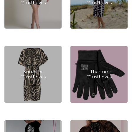
Musthaves
Musthaves
Plussize Musthaves
Beach Musthaves
Summer
Thermo
Musthaves
Musthaves
Summer Musthaves
Thermo Musthaves