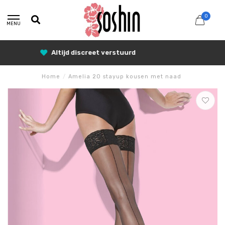
0
MENU
25% Korting met SUNSHINE25
Home
/
Amelia 20 stayup kousen met naad