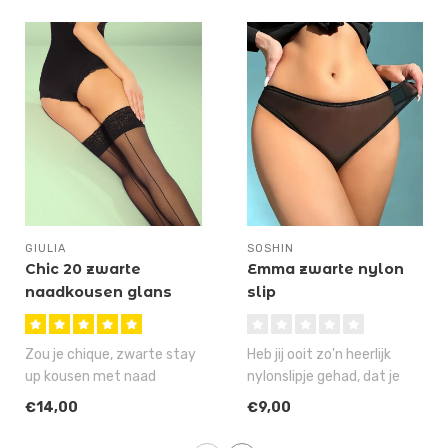
GIULIA
SOSHIN
Chic 20 zwarte
Emma zwarte nylon
naadkousen glans
slip
Zou je chique, zwarte stay
Heb jij ooit zo'n heerlijk
up kousen met naad
nylonslipje gehad, dat je
kunnen kopen, die er
haar elke dag wel zou wille..
€14,00
€9,00
prachtig uitz..