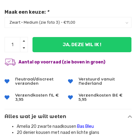
Maak een keuze:
*
JA, DEZE WIL IK !
Aantal op voorraad (zie boven in groen)
Neutraal/discreet
Verstuurd vanuit
verzonden
Nederland
Verzendkosten NL €
Verzendkosten BE €
3,95
5,95
Alles wat je wilt weten
Amelia 20 zwarte naadkousen
Bas Bleu
20 denier kousen met naad en lichte glans