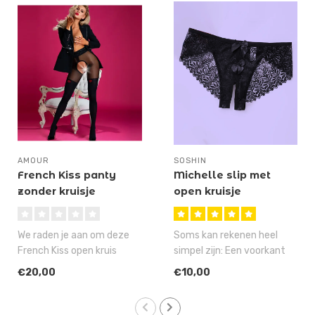
AMOUR
SOSHIN
French Kiss panty
Michelle slip met
zonder kruisje
open kruisje
We raden je aan om deze
Soms kan rekenen heel
French Kiss open kruis
simpel zijn: Een voorkant
panty NIET te kopen!
van opwindend glad nylon
€20,00
€10,00
Tenminste.....
plus ee..