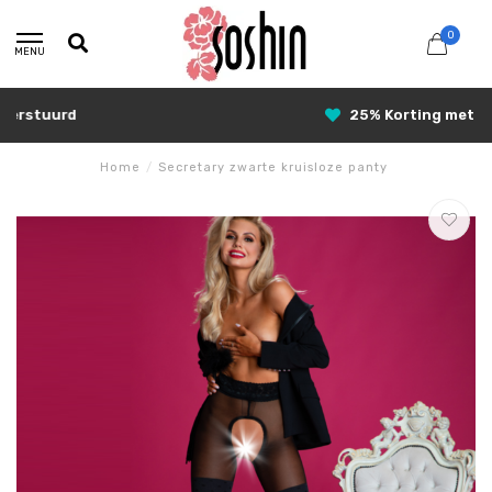
0
MENU
25% Korting met SUNSHINE25
Home
/
Secretary zwarte kruisloze panty