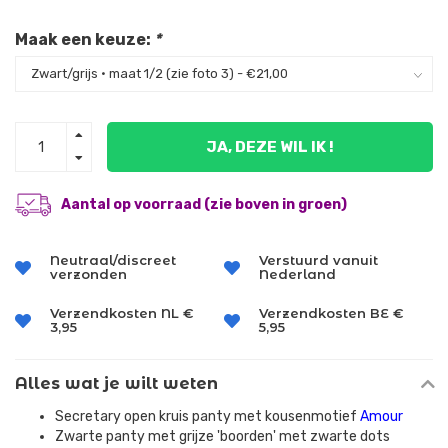
Maak een keuze:
*
JA, DEZE WIL IK !
Aantal op voorraad (zie boven in groen)
Neutraal/discreet
Verstuurd vanuit
verzonden
Nederland
Verzendkosten NL €
Verzendkosten BE €
3,95
5,95
Alles wat je wilt weten
Secretary open kruis panty met kousenmotief
Amour
Zwarte panty met grijze 'boorden' met zwarte dots